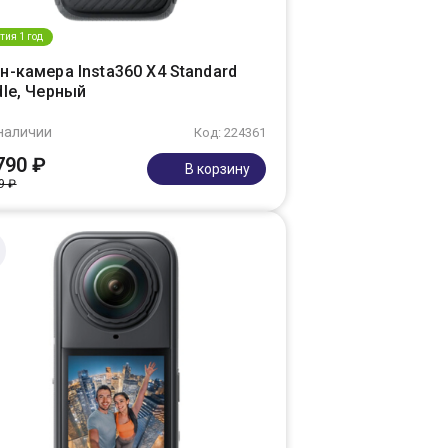
тия 1 год
-камера Insta360 X4 Standard
dle, Черный
наличии
Код: 224361
790 ₽
В корзину
9 ₽