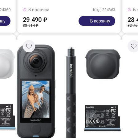
В наличии
В 
224360
Код: 224363
29 490 ₽
28 
ину
В корзину
33 914 ₽
32 76