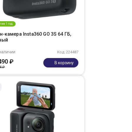
тия 1 год
-камера Insta360 GO 3S 64 ГБ,
ный
наличии
Код: 224487
490 ₽
В корзину
4 ₽