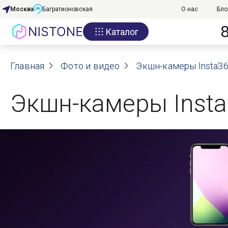
Москва
Багратионовская
О нас
Бло
Каталог
Акции
Главная
О нас
Фото и видео
Экшн-камеры Insta3
Блог
Экшн-камеры Inst
Договор оферты
Реквизиты
Контакты
Гарантия
Оплата