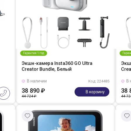
Гарантия 1 год
Гаран
Экшн-камера Insta360 GO Ultra
Экшн
Creator Bundle, Белый
Crea
В наличии
В 
Код: 224485
38 890 ₽
38 
В корзину
44 724 ₽
44 72