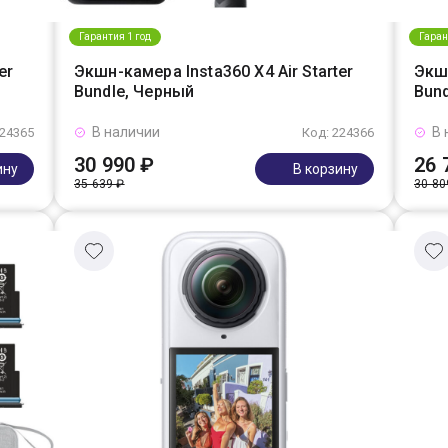
Гарантия 1 год
Гаран
er
Экшн-камера Insta360 X4 Air Starter
Экшн
Bundle, Черный
Bun
В наличии
В 
224365
Код: 224366
30 990 ₽
26 
ину
В корзину
35 639 ₽
30 80