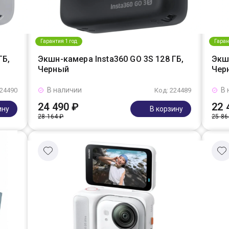
Гарантия 1 год
Гаран
ГБ,
Экшн-камера Insta360 GO 3S 128 ГБ,
Экшн
Черный
Чер
В наличии
В 
224490
Код: 224489
24 490 ₽
22 
ину
В корзину
28 164 ₽
25 86