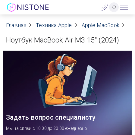
Акции
Главная
Техника Apple
Apple MacBook
Ap
Ноутбук MacBook Air M3 15" (2024)
О нас
Блог
Договор оферты
Реквизиты
Контакты
Задать вопрос специалисту
Гарантия
Мы на связи с 10:00 до 20:00 ежедневно
Оплата