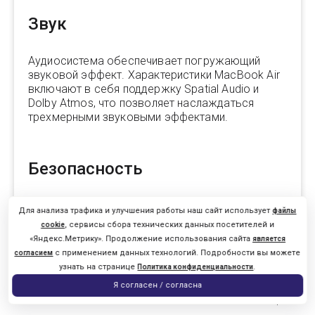
Звук
Аудиосистема обеспечивает погружающий
звуковой эффект. Характеристики MacBook Air
включают в себя поддержку Spatial Audio и
Dolby Atmos, что позволяет наслаждаться
трехмерными звуковыми эффектами.
Безопасность
Клавиатура Magic Keyboard оснащена
Для анализа трафика и улучшения работы наш сайт использует
файлы
удобными бесшумными клавишами, подсветкой
, сервисы сбора технических данных посетителей и
cookie
и Touch ID для быстрой и безопасной
«Яндекс.Метрику». Продолжение использования сайта
является
аутентификации на Mac. Простое подключение
с применением данных технологий. Подробности вы можете
согласием
обеспечивается зарядным кабелем MagSafe с
узнать на странице
.
Политика конфиденциальности
магнитным соединением, двумя портами
0
Я согласен / согласна
Thunderbolt для быстрого подключения
Главная
Каталог
Поиск
Помощь
аксессуаров и зарядки устройства. Модели с