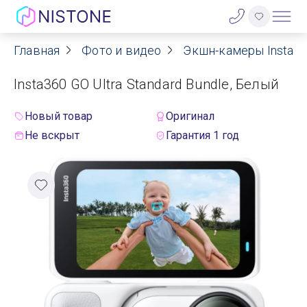
Главная
Фото и видео
Экшн-камеры Insta3
Акции
Insta360 GO Ultra Standard Bundle, Белый
О нас
Новый товар
Оригинал
Блог
Не вскрыт
Гарантия 1 год
Договор оферты
Реквизиты
Контакты
Гарантия
Оплата