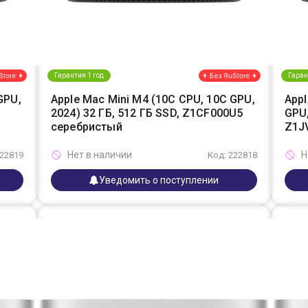
Гарантия 1 год
Гаран
GPU,
Apple Mac Mini M4 (10C CPU, 10C GPU,
Appl
2024) 32 ГБ, 512 ГБ SSD, Z1CF000U5
GPU,
серебристый
Z1J
Нет в наличии
Н
222819
Код: 222818
Уведомить о поступлении