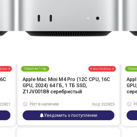
Гарантия 1 год
Гаран
16C
Apple Mac Mini M4 Pro (12C CPU, 16C
Appl
GPU, 2024) 64 ГБ, 1 ТБ SSD,
GPU,
Z1JV001B8 серебристый
сер
Нет в наличии
Н
222821
Код: 222825
Уведомить о поступлении