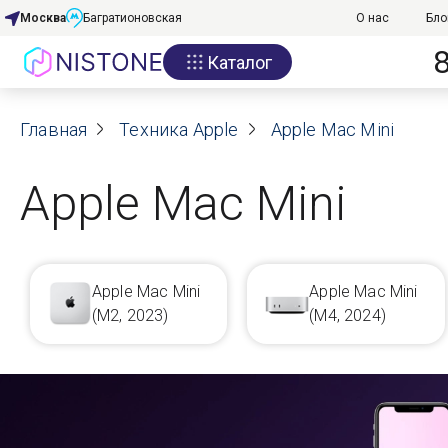
Москва
Багратионовская
О нас
Бло
Каталог
Акции
Главная
О нас
Техника Apple
Apple Mac Mini
Блог
Apple Mac Mini
Договор оферты
Реквизиты
Apple Mac Mini
Apple Mac Mini
(M2, 2023)
(M4, 2024)
Контакты
Гарантия
Оплата