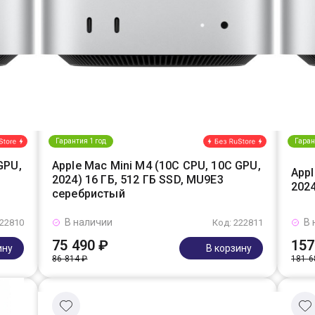
Гарантия 1 год
Гаран
GPU,
Apple Mac Mini M4 (10C CPU, 10C GPU,
Appl
2024) 16 ГБ, 512 ГБ SSD, MU9E3
2024
серебристый
В наличии
В 
222810
Код: 222811
75 490 ₽
157
ину
В корзину
86 814 ₽
181 6