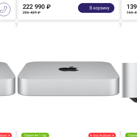
222 990 ₽
139
В корзину
256 439 ₽
160 4
Гарантия 1 год
Гаран