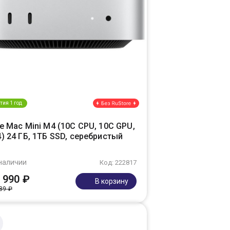
тия 1 год
e Mac Mini M4 (10C CPU, 10C GPU,
) 24 ГБ, 1ТБ SSD, серебристый
наличии
Код: 222817
 990 ₽
В корзину
89 ₽