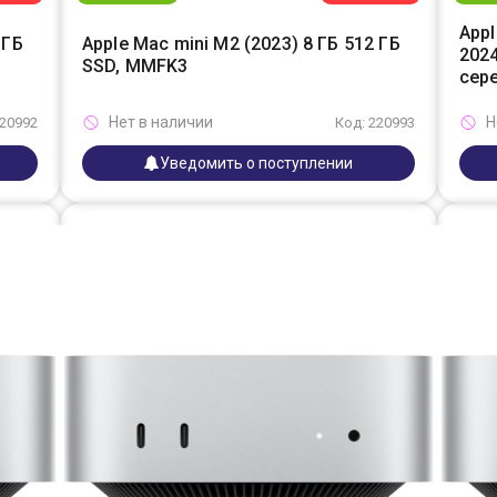
Appl
 ГБ
Apple Mac mini M2 (2023) 8 ГБ 512 ГБ
2024
SSD, MMFK3
сер
Нет в наличии
Н
220992
Код: 220993
Уведомить о поступлении