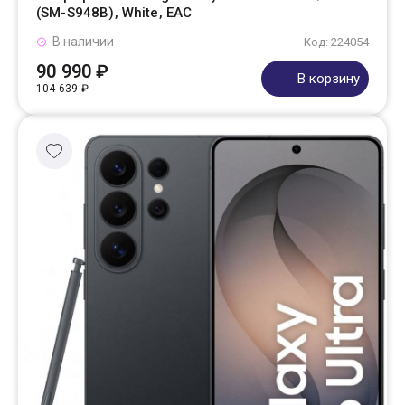
(SM-S948B), White, EAC
В наличии
Код: 224054
90 990 ₽
В корзину
104 639 ₽