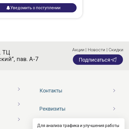
Уведомить о поступлении
Акции | Новости | Скидки
, ТЦ
кий”, пав. А-7
Подписаться
Контакты
Реквизиты
Для анализа трафика и улучшения работы
Договор оферты