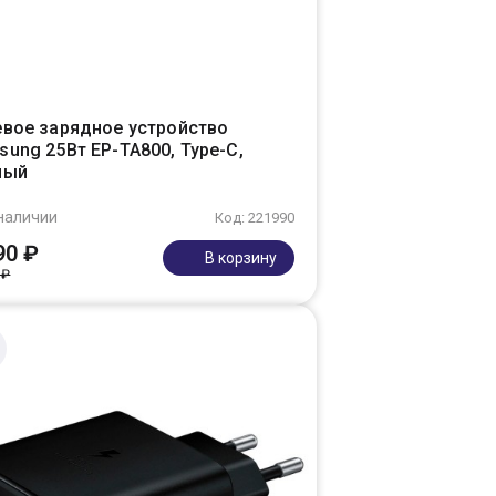
евое зарядное устройство
ung 25Вт EP-TA800, Type-C,
ный
наличии
Код: 221990
90 ₽
В корзину
 ₽