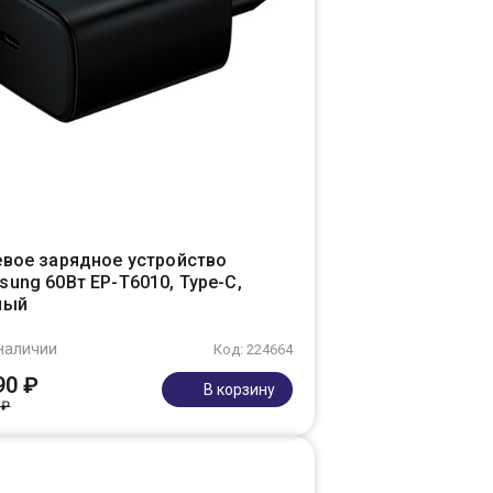
евое зарядное устройство
ung 60Вт EP-T6010, Type-C,
ный
наличии
Код: 224664
90 ₽
В корзину
 ₽