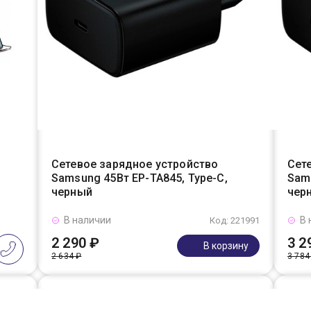
Сетевое зарядное устройство
Сет
Samsung 45Вт EP-TA845, Type-C,
Sams
черный
чер
В наличии
В 
Код: 221991
2 290 ₽
3 2
В корзину
2 634 ₽
3 784