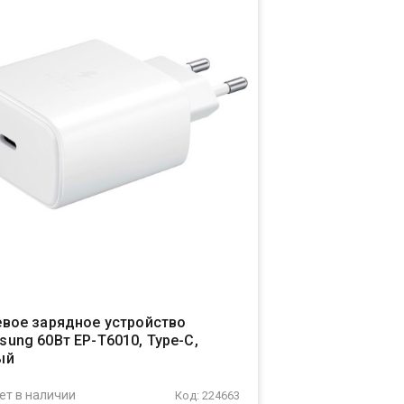
евое зарядное устройство
ung 60Вт EP-T6010, Type-C,
ый
ет в наличии
Код: 224663