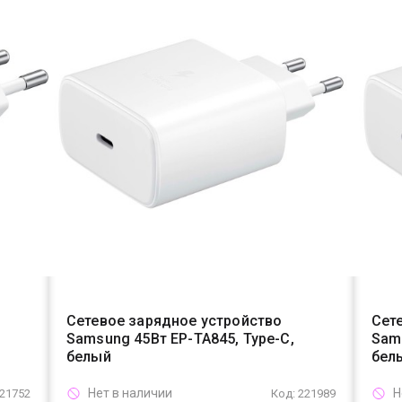
Сетевое зарядное устройство
Сет
Samsung 45Вт EP-TA845, Type-C,
Sams
белый
бел
Нет в наличии
Н
221752
Код: 221989