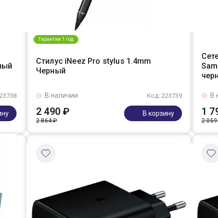
Гарантия 1 год
Сет
Стилус iNeez Pro stylus 1.4mm
елый
Sams
Черный
чер
В наличии
В 
223738
Код: 223739
2 490 ₽
1 7
ину
В корзину
2 864 ₽
2 059