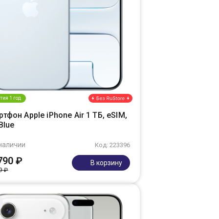
тия 1 год
тфон Apple iPhone Air 1 ТБ, eSIM,
Blue
наличии
Код: 223396
790 ₽
В корзину
9 ₽