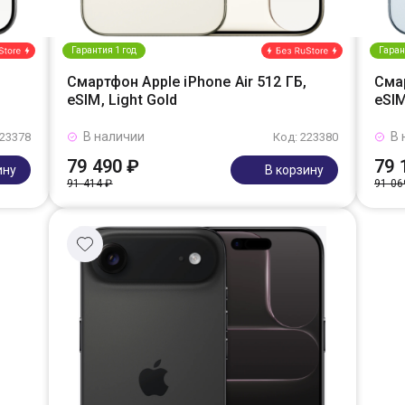
Гарантия 1 год
Гаран
Смартфон Apple iPhone Air 512 ГБ,
Смар
eSIM, Light Gold
eSIM
В наличии
В 
223378
Код: 223380
79 490 ₽
79 
ину
В корзину
91 414 ₽
91 06