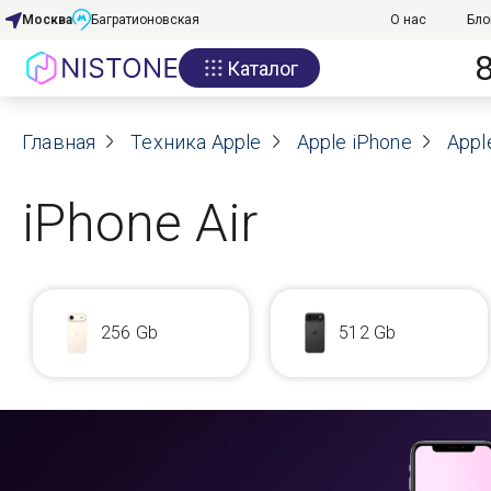
Москва
Багратионовская
О нас
Бло
Каталог
Акции
Главная
О нас
Техника Apple
Apple iPhone
Appl
Блог
iPhone Air
Договор оферты
Реквизиты
256 Gb
512 Gb
Контакты
Гарантия
Оплата