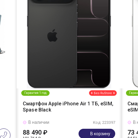
Гарантия 1 год
Гаран
Смартфон Apple iPhone Air 1 ТБ, eSIM,
Смар
Spase Black
eSIM
В наличии
В 
Код: 223397
88 490 ₽
73 
В корзину