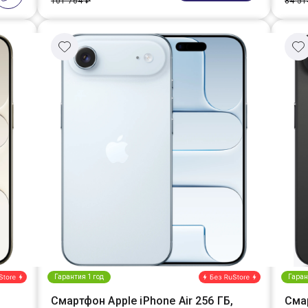
101 764 ₽
84 51
Гарантия 1 год
Гаран
Смартфон Apple iPhone Air 256 ГБ,
Смар