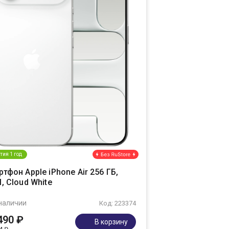
тия 1 год
тфон Apple iPhone Air 256 ГБ,
, Cloud White
наличии
Код: 223374
490 ₽
В корзину