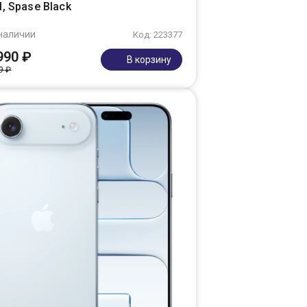
, Spase Black
наличии
Код: 223377
990 ₽
В корзину
9 ₽