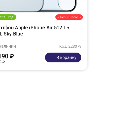
тия 1 год
тфон Apple iPhone Air 512 ГБ,
, Sky Blue
наличии
Код: 223379
190 ₽
В корзину
9 ₽