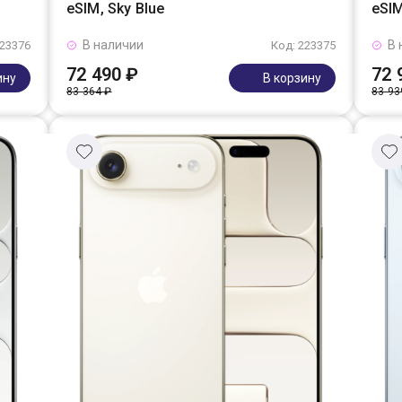
eSIM, Sky Blue
eSIM
В наличии
В 
223376
Код: 223375
72 490 ₽
72 
ину
В корзину
83 364 ₽
83 93