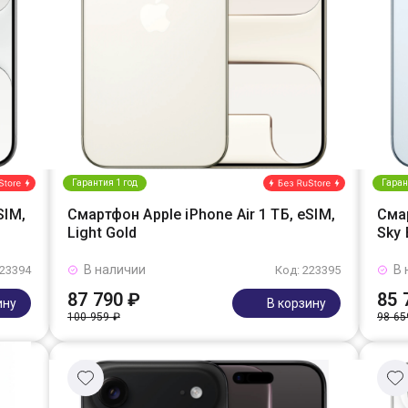
Гарантия 1 год
Гаран
SIM,
Смартфон Apple iPhone Air 1 ТБ, eSIM,
Смар
Light Gold
Sky 
В наличии
В 
223394
Код: 223395
87 790 ₽
85 
ину
В корзину
100 959 ₽
98 65