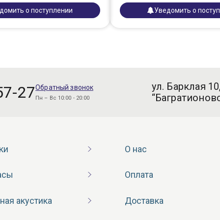
домить о поступлении
Уведомить о посту
ул. Барклая 10
57-27
Обратный звонок
“Багратионовс
Пн – Вс 10:00 - 20:00
ки
О нас
асы
Оплата
ная акустика
Доставка