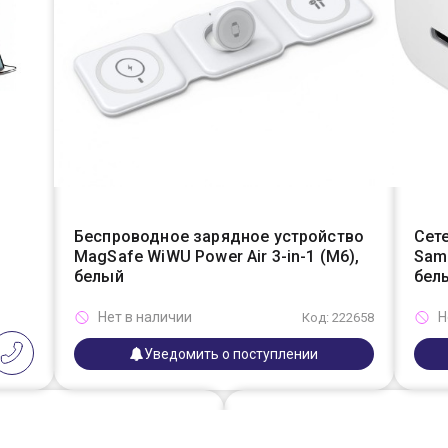
Беспроводное зарядное устройство
Сет
MagSafe WiWU Power Air 3-in-1 (M6),
Sams
белый
бел
Нет в наличии
Н
Код: 222658
Уведомить о поступлении