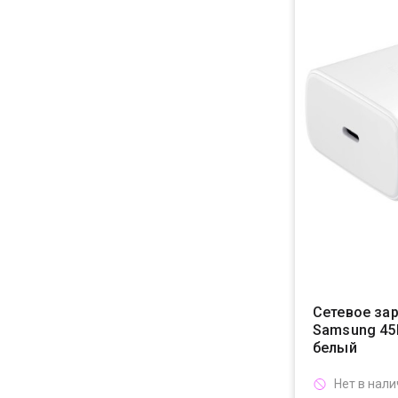
Сетевое за
Samsung 45В
белый
Нет в нал