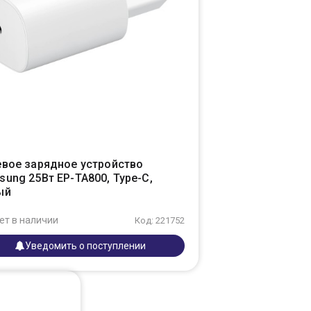
евое зарядное устройство
ung 25Вт EP-TA800, Type-C,
ый
ет в наличии
Код: 221752
Уведомить о поступлении