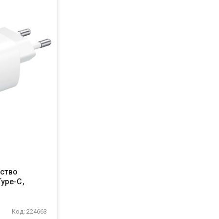
йство
ype-C,
Код: 224663