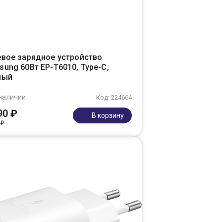
евое зарядное устройство
ung 60Вт EP-T6010, Type-C,
ный
наличии
Код: 224664
90 ₽
В корзину
 ₽