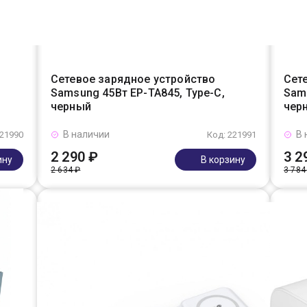
Сетевое зарядное устройство
Сет
Samsung 45Вт EP-TA845, Type-C,
Sams
черный
чер
В наличии
В 
221990
Код: 221991
2 290 ₽
3 2
ину
В корзину
2 634 ₽
3 784