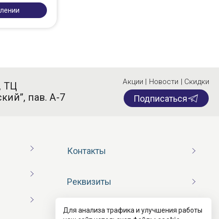
плении
Акции | Новости | Скидки
, ТЦ
кий”, пав. А-7
Подписаться
Контакты
Реквизиты
Для анализа трафика и улучшения работы
Договор оферты