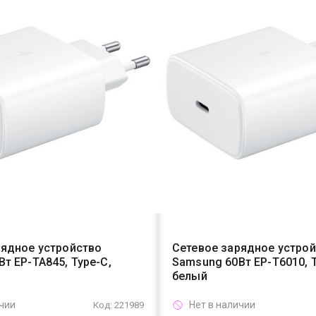
рядное устройство
Сетевое зарядное устро
т EP-TA845, Type-C,
Samsung 60Вт EP-T6010, T
белый
ичии
Нет в наличии
Код: 221989