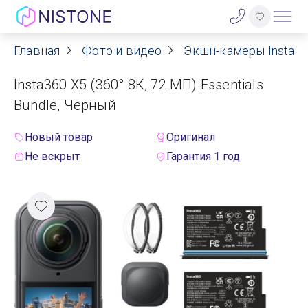
Главная
Фото и видео
Экшн-камеры Insta3
Акции
Insta360 X5 (360° 8К, 72 МП) Essentials
О нас
Bundle, Черный
Блог
Новый товар
Оригинал
Не вскрыт
Гарантия 1 год
Договор оферты
Реквизиты
Контакты
Гарантия
Оплата