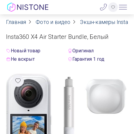
Главная
Фото и видео
Экшн-камеры Insta3
Акции
Insta360 X4 Air Starter Bundle, Белый
О нас
Новый товар
Оригинал
Блог
Не вскрыт
Гарантия 1 год
Договор оферты
Реквизиты
Контакты
Гарантия
Оплата