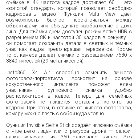
съёмке в 4K частота кадров достигает 60 — это
«золотой стандарт», который позволяет свободно
кадрировать видео. Функция Multi View даёт
возможность быстро переключаться между
объективами или объединять изображение с двух
линз. Для съёмки днём доступен режим Active HDR с
разрешением 8K и частотой 30 кадров в секунду —
он помогает сохранить детали в светлых и тёмных
участках кадра, предотвращая пересветов. Кроме
того, камера делает снимки с разрешением 7680 x
3840 пикселей (29 мегапикселей).
Insta360 X4 Air способна заменить личного
фотографа-портретиста. Ассистент на основе
искусственного интеллекта поможет всем
участникам группового снимка удобно
расположиться в кадре. Теперь для семейных
фотографий не придётся оставлять кого-то за
кадром. При этом, в отличие от живого фотографа,
камеру можно взять с собой куда угодно.
Функция Invisible Selfie Stick создаёт иллюзию съёмки
с «третьего лица» или с ракурса дрона — селфи-
палка исчезает из 360-градусного видео. Это