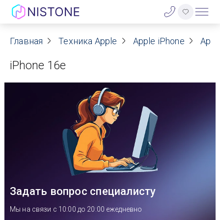
Акции
Главная
Техника Apple
Apple iPhone
Appl
iPhone 16e
О нас
Блог
Договор оферты
Реквизиты
Контакты
Задать вопрос специалисту
Гарантия
Мы на связи с 10:00 до 20:00 ежедневно
Оплата