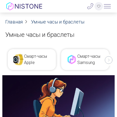
Акции
Главная
Умные часы и браслеты
Умные часы и браслеты
О нас
Блог
Смарт-часы
Смарт-часы
Договор оферты
Apple
Samsung
Реквизиты
Контакты
Гарантия
Оплата