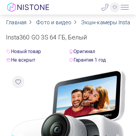
Главная
Фото и видео
Экшн-камеры Insta3
Акции
Insta360 GO 3S 64 ГБ, Белый
О нас
Новый товар
Оригинал
Блог
Не вскрыт
Гарантия 1 год
Договор оферты
Реквизиты
Контакты
Гарантия
Оплата