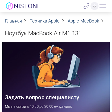
Акции
Главная
Техника Apple
Apple MacBook
Ap
Ноутбук MacBook Air M1 13"
О нас
Блог
Договор оферты
Реквизиты
Контакты
Задать вопрос специалисту
Гарантия
Мы на связи с 10:00 до 20:00 ежедневно
Оплата