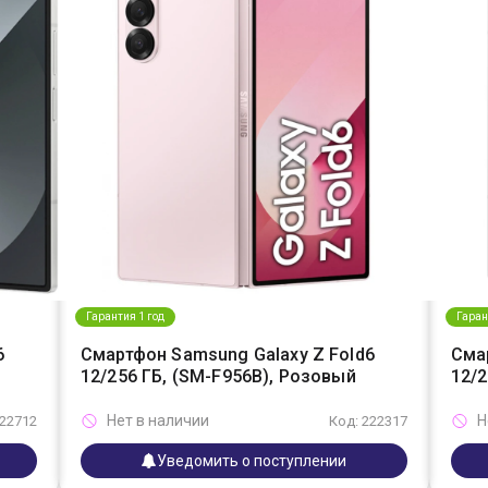
Гарантия 1 год
Гаран
6
Смартфон Samsung Galaxy Z Fold6
Сма
12/256 ГБ, (SM-F956B), Розовый
12/2
Нет в наличии
Н
222712
Код: 222317
Уведомить о поступлении