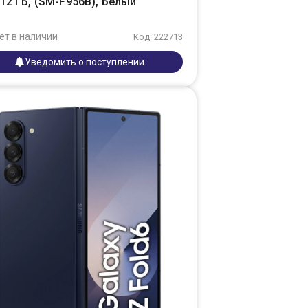
12 ГБ, (SM-F956B), Белый
ет в наличии
Код: 222713
Уведомить о поступлении