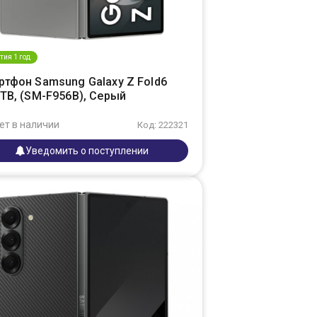
тия 1 год
ртфон Samsung Galaxy Z Fold6
TB, (SM-F956B), Серый
ет в наличии
Код: 222321
Уведомить о поступлении