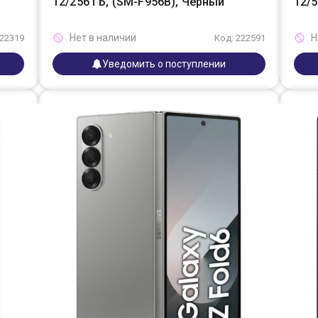
12/256 ГБ, (SM-F956B), Черный
12/5
Нет в наличии
Н
222319
Код: 222591
Уведомить о поступлении