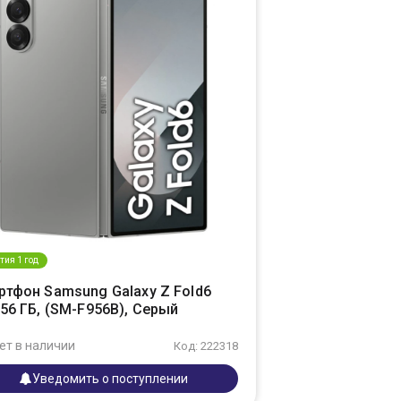
тия 1 год
ртфон Samsung Galaxy Z Fold6
56 ГБ, (SM-F956B), Серый
ет в наличии
Код: 222318
Уведомить о поступлении