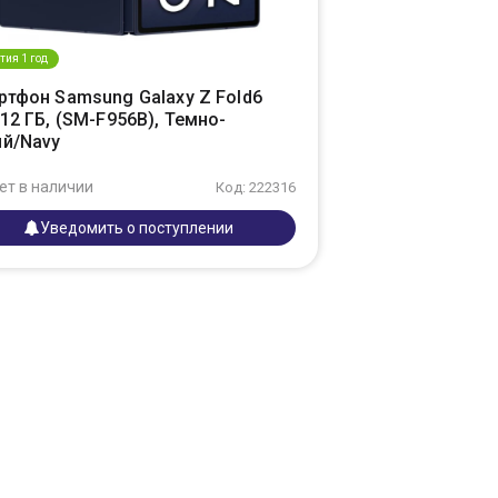
тия 1 год
ртфон Samsung Galaxy Z Fold6
12 ГБ, (SM-F956B), Темно-
ий/Navy
ет в наличии
Код: 222316
Уведомить о поступлении