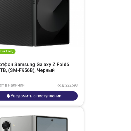
тия 1 год
ртфон Samsung Galaxy Z Fold6
1TB, (SM-F956B), Черный
ет в наличии
Код: 222593
Уведомить о поступлении