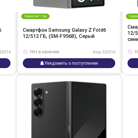
Гарантия 1 год
Гаран
Сма
6
Смартфон Samsung Galaxy Z Fold6
12/5
12/512 ГБ, (SM-F956B), Серый
син
Нет в наличии
Н
222314
Код: 222315
Уведомить о поступлении