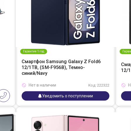
Гарантия 1 год
Гаран
Смартфон Samsung Galaxy Z Fold6
Сма
12/1TB, (SM-F956B), Темно-
12/
синий/Navy
Нет в наличии
Н
Код: 222322
Уведомить о поступлении