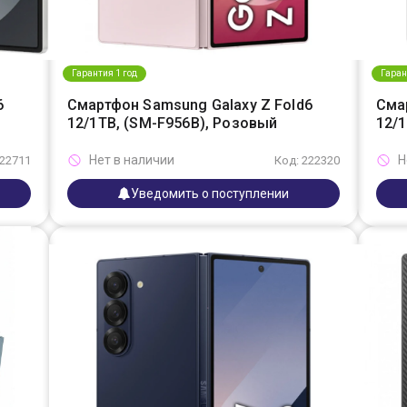
Гарантия 1 год
Гаран
6
Смартфон Samsung Galaxy Z Fold6
Сма
12/1TB, (SM-F956B), Розовый
12/1
Нет в наличии
Н
222711
Код: 222320
Уведомить о поступлении