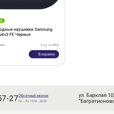
од
одные наушники Samsung
Buds3 FE Черные
чии
Код: 224802
₽
В корзину
ул. Барклая 10
57-27
Обратный звонок
“Багратионовс
Пн – Вс 10:00 - 20:00