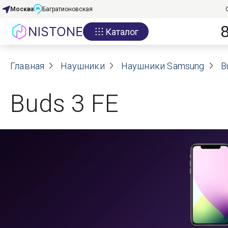
Москва
Багратионовская
Каталог
Акции
Главная
О нас
Наушники
Наушники Samsung
B
Блог
Buds 3 FE
Договор оферты
Реквизиты
Контакты
Гарантия
Оплата