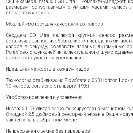
Экшн-камера Insta360 GO Ultra — компактный гаджет, к
размерам, сопоставимым с умными часами, камеру ле
стандартных камер.
Мощный «мотор» для качественных кадров
Сердцем GO Ultra являются крупный сенсор разме
детализированное изображение с насыщенными цвета
кадров в секунду, создавать плавные динамичные р
PureVideo с функцией интеллектуального шумоподавлен
даже при двукратном увеличении.
Идеальная чёткость в каждом кадре
Технологии стабилизации FlowState и 360 Horizon Lock
10 метров, согласно стандарту IPX8).
Удобство крепления и управления
Инста360 ГО Ультра легко фиксируется на магнитном ку
Откидной 2,5-дюймовый сенсорный экран в Экшн-модул
закреплена в выбранном месте.
Непрерывная съёмка без перерывов