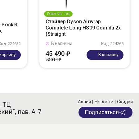
Гарантия 1 год
Стайлер Dyson Airwrap
 Pocket
Complete Long HS09 Coanda 2x
k
(Straight
В наличии
Код: 224632
Код: 224265
45 490 ₽
 корзину
В корзину
52 314 ₽
Акции | Новости | Скидки
, ТЦ
кий”, пав. А-7
Подписаться