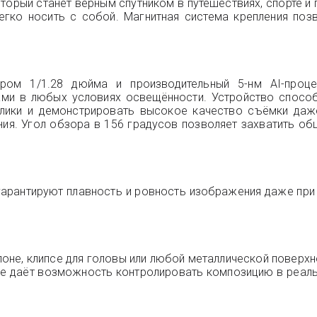
оторый станет верным спутником в путешествиях, спорте и
гко носить с собой. Магнитная система крепления позв
ром 1/1.28 дюйма и производительный 5-нм AI-проц
ми в любых условиях освещённости. Устройство способ
олики и демонстрировать высокое качество съёмки даж
ия. Угол обзора в 156 градусов позволяет захватить об
 гарантируют плавность и ровность изображения даже при
лоне, клипсе для головы или любой металлической поверхн
е даёт возможность контролировать композицию в реаль