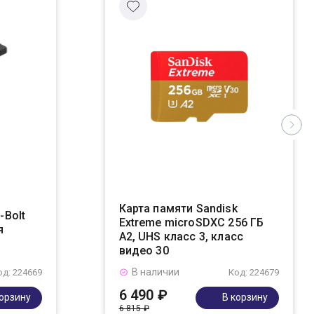
Карта памяти Sandisk
-Bolt
Extreme microSDXC 256 ГБ
я
A2, UHS класс 3, класс
видео 30
В наличии
од: 224669
Код: 224679
6 490 ₽
корзину
В корзину
6 815 ₽