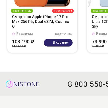
Гарантия 1 год
Гарантия 1 г
Смартфон Apple iPhone 17 Pro
Смартфо
Max 256 ГБ, Dual eSIM, Cosmic
Ultra 12
O
Sky
В наличии
В нали
Код: 223302
103 190 ₽
73 990
В корзину
118 669 ₽
85 089 ₽
8 800 550-