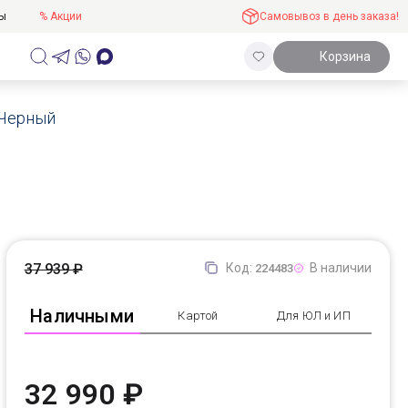
ты
% Акции
Самовывоз в день заказа!
Корзина
 Черный
37 939 ₽
Код:
В наличии
224483
Наличными
Картой
Для ЮЛ и ИП
32 990 ₽