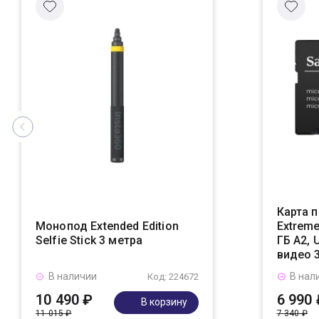
Карта п
Монопод Extended Edition
Extrem
Selfie Stick 3 метра
ГБ A2, 
видео 
В наличии
В нал
Код: 224672
10 490 ₽
6 990 
В корзину
11 015 ₽
7 340 ₽