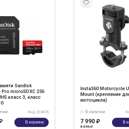
амяти Sandisk
Insta360 Motorcycle U
e Pro microSDXC 256
Mount (крепление дл
UHS класс 3, класс
мотоцикла)
30
ичии
В наличии
Код: 224676
К
₽
7 990 ₽
В корзину
В 
8 390 ₽