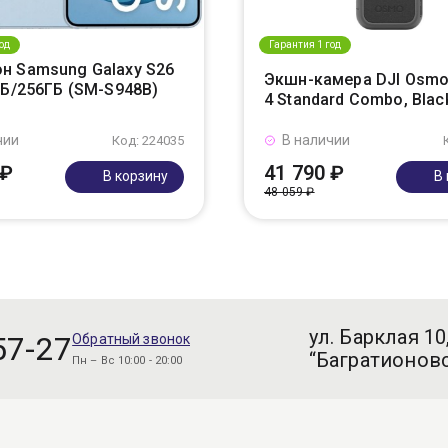
од
Гарантия 1 год
н Samsung Galaxy S26
Экшн-камера DJI Osmo
ГБ/256ГБ (SM-S948B)
4 Standard Combo, Blac
чии
В наличии
Код: 224035
 ₽
41 790 ₽
В корзину
В
48 059 ₽
ул. Барклая 10
57-27
Обратный звонок
“Багратионовс
Пн – Вс 10:00 - 20:00