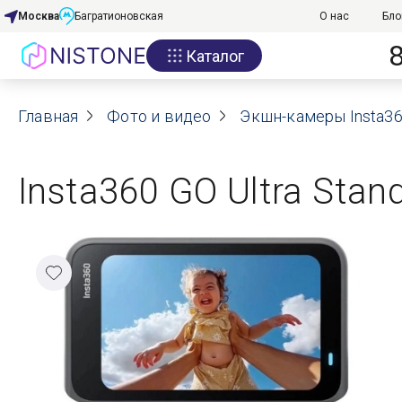
Москва
Багратионовская
О нас
Бло
Каталог
Акции
Главная
О нас
Фото и видео
Экшн-камеры Insta3
Блог
Insta360 GO Ultra Stan
Договор оферты
Реквизиты
Контакты
Гарантия
Оплата