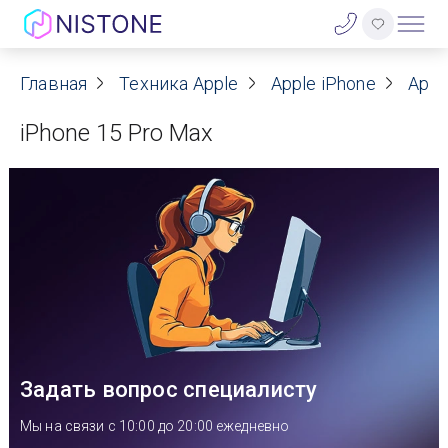
Акции
Главная
Техника Apple
Apple iPhone
Appl
iPhone 15 Pro Max
О нас
Блог
Договор оферты
Реквизиты
Контакты
Задать вопрос специалисту
Гарантия
Мы на связи с 10:00 до 20:00 ежедневно
Оплата