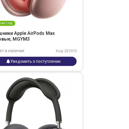
тия 1 год
шники Apple AirPods Max
овые, MGYM3
ет в наличии
Код: 221013
Уведомить о поступлении