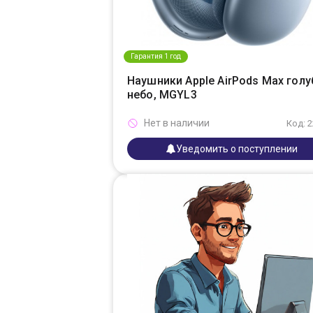
Гарантия 1 год
Наушники Apple AirPods Max голу
небо, MGYL3
Нет в наличии
Код: 
Уведомить о поступлении