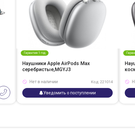
Гарантия 1 год
Гаран
Наушники Apple AirPods Max
Нау
серебристые,MGYJ3
кос
Нет в наличии
Н
Код: 221014
Уведомить о поступлении