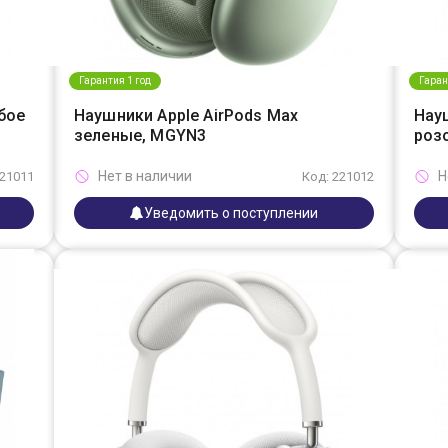
Гарантия 1 год
Гаран
бое
Наушники Apple AirPods Max
Нау
зеленые, MGYN3
роз
Нет в наличии
Н
221011
Код: 221012
Уведомить о поступлении