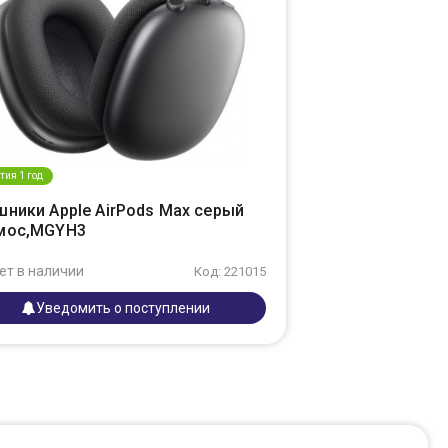
тия 1 год
шники Apple AirPods Max серый
мос,MGYH3
ет в наличии
Код: 221015
Уведомить о поступлении