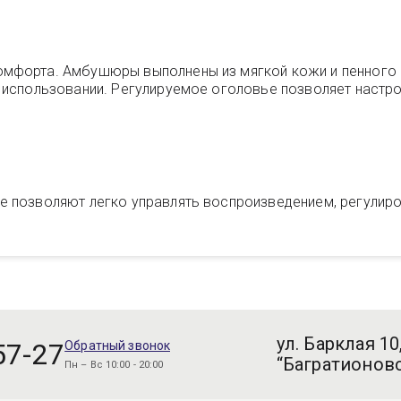
мфорта. Амбушюры выполнены из мягкой кожи и пенного н
м использовании. Регулируемое оголовье позволяет настр
 позволяют легко управлять воспроизведением, регулиров
ул. Барклая 10
57-27
Обратный звонок
“Багратионовс
Пн – Вс 10:00 - 20:00