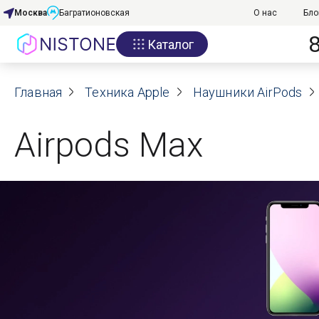
Москва
Багратионовская
О нас
Бло
Каталог
Акции
Главная
О нас
Техника Apple
Наушники AirPods
Блог
Airpods Max
Договор оферты
Реквизиты
Контакты
Гарантия
Оплата