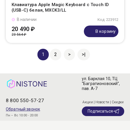
Клавиатура Apple Magic Keyboard с Touch ID
(USB-C) белая, MXCK3/LL
В наличии
Код: 223912
20 490 ₽
В корзину
23 564 ₽
1
2
>
>|
ул. Барклая 10, ТЦ
“Багратионовский”,
пав. А-7
8 800 550-57-27
Акции | Новости | Скидки
Обратный звонок
Подписаться
Пн – Вс 10:00 - 20:00