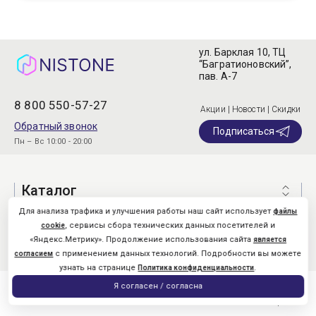
ул. Барклая 10, ТЦ
“Багратионовский”,
пав. А-7
8 800 550-57-27
Акции | Новости | Скидки
Обратный звонок
Подписаться
Пн – Вс 10:00 - 20:00
Каталог
Для анализа трафика и улучшения работы наш сайт использует
файлы
О компании
, сервисы сбора технических данных посетителей и
cookie
«Яндекс.Метрику». Продолжение использования сайта
является
Покупателям
с применением данных технологий. Подробности вы можете
согласием
узнать на странице
.
Политика конфиденциальности
0
Я согласен / согласна
Главная
Каталог
Поиск
Помощь
Nistone.Ru © 2026