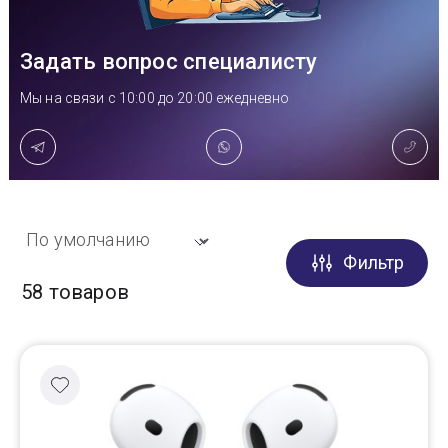
Доставка
Задать вопрос специалисту
Мы на связи с 10:00 до 20:00 ежедневно
Самовывоз
Trade-In
Фильтр
58 товаров