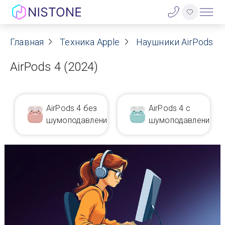
Акции
Главная
Техника Apple
Наушники AirPods
AirPods 4 (2024)
О нас
Блог
AirPods 4 без
AirPods 4 с
Договор оферты
шумоподавления
шумоподавлением
Реквизиты
Контакты
Гарантия
Оплата