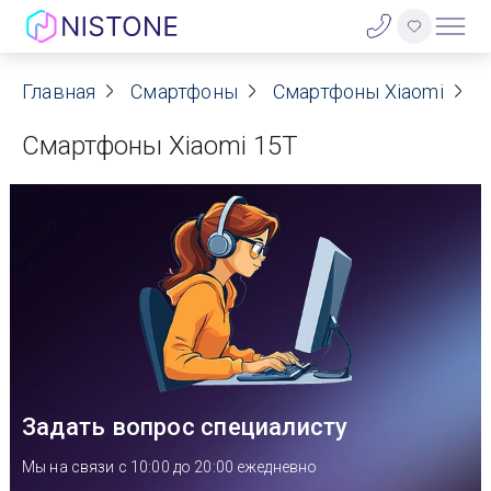
Акции
Главная
Смартфоны
Смартфоны Xiaomi
С
Смартфоны Xiaomi 15T
О нас
Блог
Договор оферты
Реквизиты
Контакты
Задать вопрос специалисту
Гарантия
Мы на связи с 10:00 до 20:00 ежедневно
Оплата