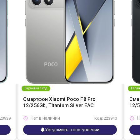
Гарантия 1 год
Гаран
Смартфон Xiaomi Poco F8 Pro
Сма
12/256Gb, Titanium Silver EAC
12/5
Нет в наличии
Н
223939
Код: 223940
Уведомить о поступлении