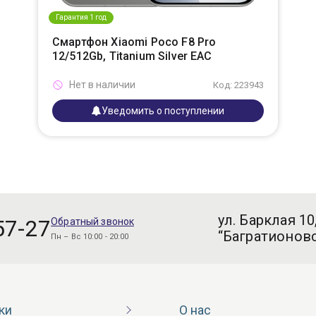
Гарантия 1 год
Смартфон Xiaomi Poco F8 Pro
12/512Gb, Titanium Silver EAC
Нет в наличии
Код: 223943
Уведомить о поступлении
ул. Барклая 10
57-27
Обратный звонок
“Багратионовс
Пн – Вс 10:00 - 20:00
ки
О нас