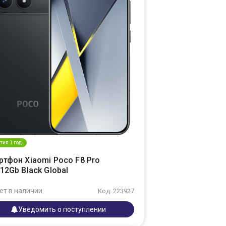
тия 1 год
ртфон Xiaomi Poco F8 Pro
12Gb Black Global
ет в наличии
Код: 223927
Уведомить о поступлении