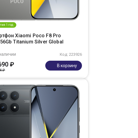
тия 1 год
ртфон Xiaomi Poco F8 Pro
56Gb Titanium Silver Global
наличии
Код: 223926
690 ₽
В корзину
4 ₽