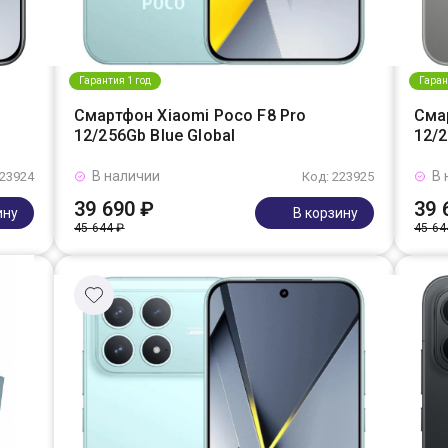
Гарантия 1 год
Гаран
Смартфон Xiaomi Poco F8 Pro
Сма
12/256Gb Blue Global
12/2
В наличии
В 
223924
Код: 223925
39 690 ₽
39 
ину
В корзину
45 644 ₽
45 64