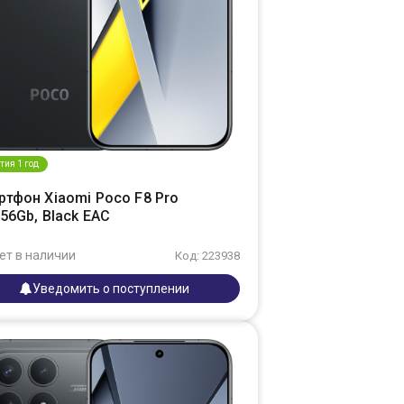
тия 1 год
ртфон Xiaomi Poco F8 Pro
56Gb, Black EAC
ет в наличии
Код: 223938
Уведомить о поступлении