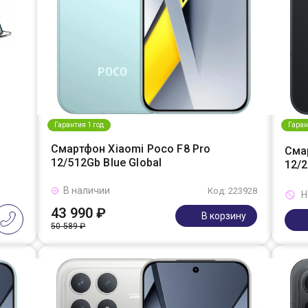
Гарантия 1 год
Гаран
Смартфон Xiaomi Poco F8 Pro
Сма
12/512Gb Blue Global
12/2
В наличии
Код: 223928
Н
43 990 ₽
В корзину
50 589 ₽