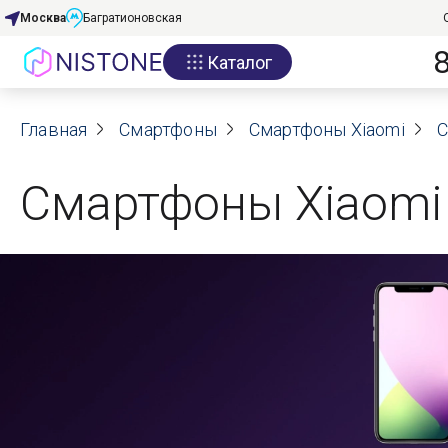
Москва
Багратионовская
Каталог
Акции
Главная
О нас
Смартфоны
Смартфоны Xiaomi
С
Блог
Смартфоны Xiaomi
Договор оферты
Реквизиты
Контакты
Гарантия
Оплата