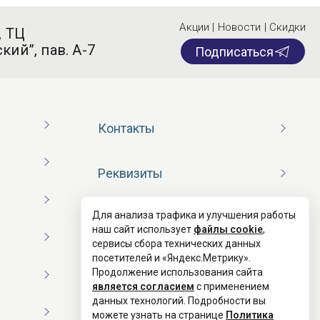
Акции | Новости | Скидки
, ТЦ
кий”, пав. А-7
Подписаться
Контакты
Реквизиты
Для анализа трафика и улучшения работы
Договор оферты
наш сайт использует
файлы cookie
,
сервисы сбора технических данных
посетителей и «Яндекс.Метрику».
Согласие на обработку ПД
Продолжение использования сайта
является согласием
с применением
данных технологий. Подробности вы
Политика конфиденциальности
можете узнать на странице
Политика