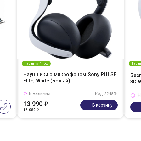
Гарантия 1 год
Гаран
Наушники с микрофоном Sony PULSE
Бес
Elite, White (Белый)
3D W
В наличии
Код: 224854
Н
13 990 ₽
В корзину
16 089 ₽