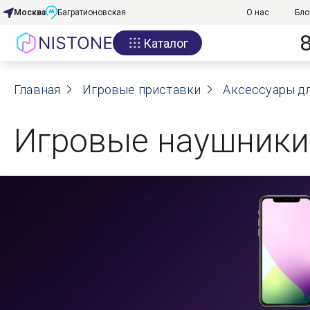
Москва
Багратионовская
О нас
Бло
Каталог
Акции
Главная
О нас
Игровые приставки
Аксессуары д
Блог
Игровые наушники
Договор оферты
Реквизиты
Контакты
Гарантия
Оплата