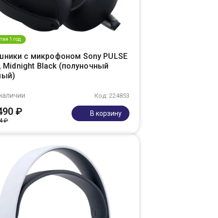
тия 1 год
шники с микрофоном Sony PULSE
e, Midnight Black (полуночный
ный)
наличии
Код: 224853
490 ₽
В корзину
4 ₽