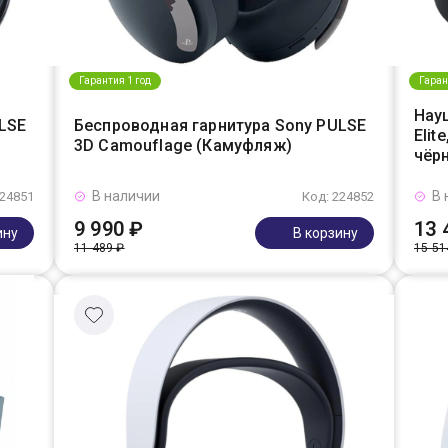
Гарантия 1 год
Гаран
Нау
LSE
Беспроводная гарнитура Sony PULSE
Elit
3D Camouflage (Камуфляж)
чёр
В наличии
В 
224851
Код: 224852
9 990 ₽
13 
ину
В корзину
11 489 ₽
15 51