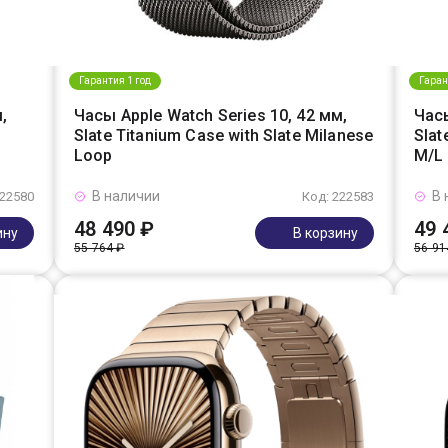
Гарантия 1 год
Гаран
,
Часы Apple Watch Series 10, 42 мм,
Часы
Slate Titanium Case with Slate Milanese
Slat
Loop
M/L
В наличии
В 
222580
Код: 222583
48 490 ₽
49 
ину
В корзину
55 764 ₽
56 91