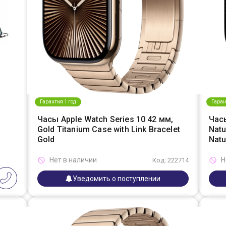
Гарантия 1 год
Гаран
Часы Apple Watch Series 10 42 мм,
Часы
Gold Titanium Case with Link Bracelet
Natu
Gold
Natu
Нет в наличии
Н
Код: 222714
Уведомить о поступлении