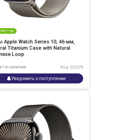
тия 1 год
 Apple Watch Series 10, 46 мм,
ral Titanium Case with Natural
anese Loop
ет в наличии
Код: 222579
Уведомить о поступлении