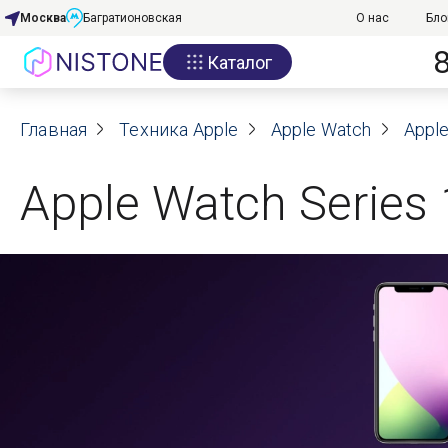
Москва
Багратионовская
О нас
Бло
Каталог
Акции
Главная
О нас
Техника Apple
Apple Watch
Apple
Блог
Apple Watch Series
Договор оферты
Реквизиты
Контакты
Гарантия
Оплата