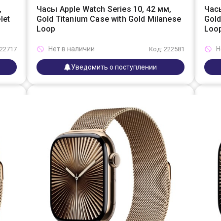
,
Часы Apple Watch Series 10, 42 мм,
Часы
let
Gold Titanium Case with Gold Milanese
Gold
Loop
Loo
Нет в наличии
Н
222717
Код: 222581
Уведомить о поступлении