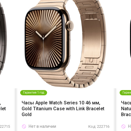
Гарантия 1 год
Гаран
,
Часы Apple Watch Series 10 46 мм,
Часы
let
Gold Titanium Case with Link Bracelet
Natu
Gold
Brac
Нет в наличии
Н
222715
Код: 222716