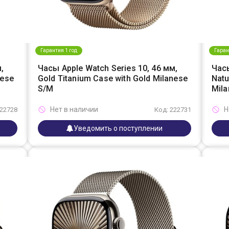
Гарантия 1 год
Гаран
,
Часы Apple Watch Series 10, 46 мм,
Часы
nese
Gold Titanium Case with Gold Milanese
Natu
S/M
Mil
Нет в наличии
Н
222728
Код: 222731
Уведомить о поступлении