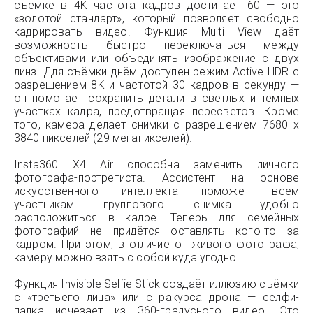
съёмке в 4K частота кадров достигает 60 — это
«золотой стандарт», который позволяет свободно
кадрировать видео. Функция Multi View даёт
возможность быстро переключаться между
объективами или объединять изображение с двух
линз. Для съёмки днём доступен режим Active HDR с
разрешением 8K и частотой 30 кадров в секунду —
он помогает сохранить детали в светлых и тёмных
участках кадра, предотвращая пересветов. Кроме
того, камера делает снимки с разрешением 7680 x
3840 пикселей (29 мегапикселей).
Insta360 X4 Air способна заменить личного
фотографа-портретиста. Ассистент на основе
искусственного интеллекта поможет всем
участникам группового снимка удобно
расположиться в кадре. Теперь для семейных
фотографий не придётся оставлять кого-то за
кадром. При этом, в отличие от живого фотографа,
камеру можно взять с собой куда угодно.
Функция Invisible Selfie Stick создаёт иллюзию съёмки
с «третьего лица» или с ракурса дрона — селфи-
палка исчезает из 360-градусного видео. Это