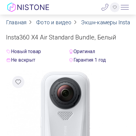
Главная
Фото и видео
Экшн-камеры Insta3
Акции
Insta360 X4 Air Standard Bundle, Белый
О нас
Новый товар
Оригинал
Блог
Не вскрыт
Гарантия 1 год
Договор оферты
Реквизиты
Контакты
Гарантия
Оплата