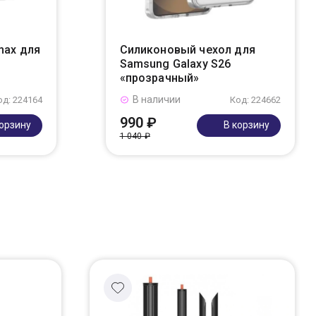
max для
Силиконовый чехол для
Samsung Galaxy S26
«прозрачный»
В наличии
од: 224164
Код: 224662
990 ₽
корзину
В корзину
1 040 ₽