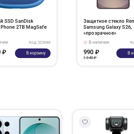
й SSD SanDisk
Защитное стекло Re
r Phone 2TB MagSafe
Samsung Galaxy S26,
«прозрачное»
ичии
В наличии
Код: 225043
К
0 ₽
990 ₽
В корзину
В 
1 040 ₽