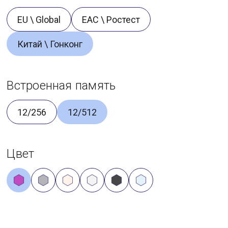
EU \ Global
ЕАС \ Ростест
Китай \ Гонконг
Встроенная память
12/256
12/512
Цвет