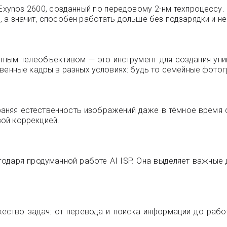
xynos 2600, созданный по передовому 2-нм техпроцессу
а значит, способен работать дольше без подзарядки и не 
тным телеобъективом — это инструмент для создания уни
твенные кадры в разных условиях: будь то семейные фотог
аняя естественность изображений даже в тёмное время с
ой коррекцией.
одаря продуманной работе AI ISP. Она выделяет важные д
жество задач: от перевода и поиска информации до раб