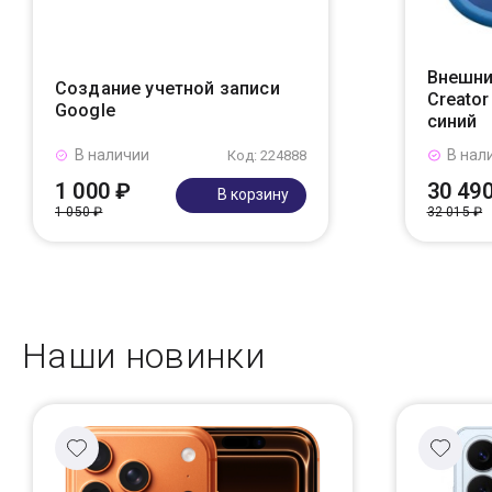
Внешни
Создание учетной записи
Creato
Google
синий
В наличии
В нал
Код: 224888
1 000 ₽
30 49
В корзину
1 050 ₽
32 015 ₽
Наши новинки