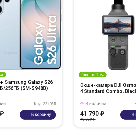
од
Гарантия 1 год
н Samsung Galaxy S26
Экшн-камера DJI Osmo
ГБ/256ГБ (SM-S948B)
4 Standard Combo, Blac
чии
В наличии
Код: 224035
 ₽
41 790 ₽
В корзину
В
48 059 ₽