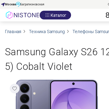
Москва
Багратионовская
Каталог
Акции
Главная
О нас
Техника Samsung
Телефоны Samsu
Блог
Samsung Galaxy S26 12
Договор оферты
5) Cobalt Violet
Реквизиты
Контакты
Гарантия
Оплата