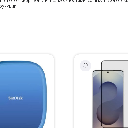
но не готов жертвовать возможностями флагманского см
функции.