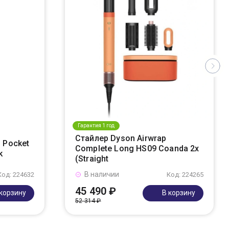
Гарантия 1 год
Стайлер Dyson Airwrap
 Pocket
Complete Long HS09 Coanda 2x
k
(Straight
В наличии
Код: 224632
Код: 224265
45 490 ₽
 корзину
В корзину
52 314 ₽