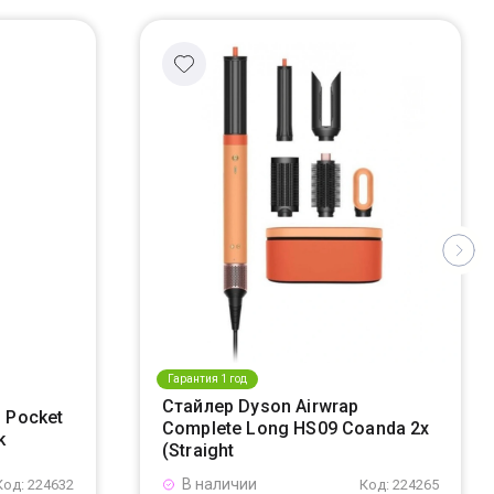
Гарантия 1 год
Стайлер Dyson Airwrap
 Pocket
Complete Long HS09 Coanda 2x
k
(Straight
В наличии
Код: 224632
Код: 224265