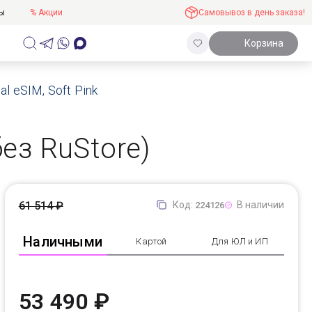
ты
% Акции
Самовывоз в день заказа!
Корзина
l eSIM, Soft Pink
без RuStore)
61 514 ₽
Код:
В наличии
224126
Наличными
Картой
Для ЮЛ и ИП
53 490 ₽