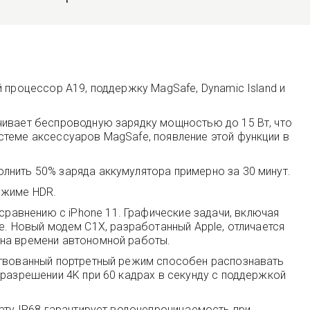
 процессор A19, поддержку MagSafe, Dynamic Island и
чивает беспроводную зарядку мощностью до 15 Вт, что
стеме аксессуаров MagSafe, появление этой функции в
лнить 50% заряда аккумулятора примерно за 30 минут.
ежиме HDR.
авнению с iPhone 11. Графические задачи, включая
nce. Новый модем C1X, разработанный Apple, отличается
 на времени автономной работы.
нствованный портретный режим способен распознавать
 разрешении 4K при 60 кадрах в секунду с поддержкой
арту IP68 гарантирует водонепроницаемость при