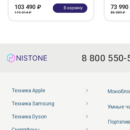
103 490 ₽
73 990
В корзину
119 014 ₽
85 089 ₽
8 800 550-
Техника Apple
Монобло
Техника Samsung
Умные ч
Техника Dyson
Портатив
Смартфоны