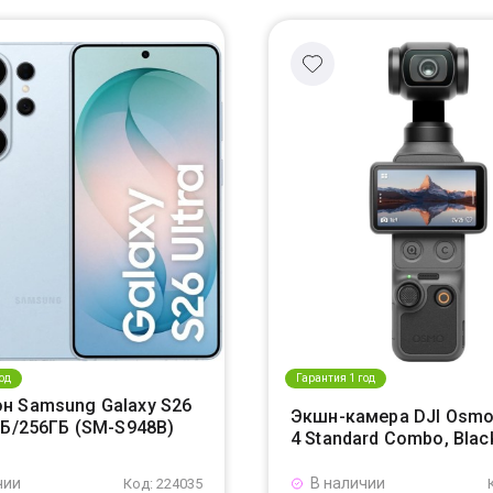
од
Гарантия 1 год
н Samsung Galaxy S26
Экшн-камера DJI Osmo
ГБ/256ГБ (SM-S948B)
4 Standard Combo, Blac
чии
В наличии
Код: 224035