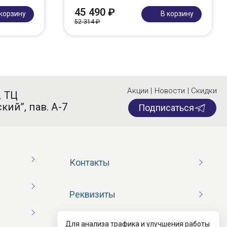
45 490 ₽
 корзину
В корзину
52 314 ₽
Акции | Новости | Скидки
, ТЦ
кий”, пав. А-7
Подписаться
Контакты
Реквизиты
Для анализа трафика и улучшения работы
Договор оферты