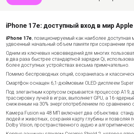
iPhone 17e: доступный вход в мир Apple
iPhone 17e
, позиционируемый как наиболее доступная м
удвоенный начальный объем памяти при сохранении пр
Одним из ключевых нововведений для многих пользоват
в два раза быстрее стандартной зарядки Qi, использо
более доступных устройствах весьма примечательно.
Помимо беспроводных опций, сохранилась и классическ
Смартфон оснащен 6,1-дюймовым OLED-дисплеем Super R
Под элегантным корпусом скрывается процессор A19, 
трассировку лучей в играх, выполняет GPU, а 16-ядерный
сниженным на 30% энергопотреблением по сравнению с 
Камера Fusion на 48 МП включает два объектива: стан
людей и животных, сохраняя карту глубины и позволяя 
Dolby Vision, пространственного аудио и алгоритмичес
Корпус защищен стеклом Ceramic Shield 2, которое втр