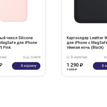
ый чехол Silicone
Картхолдер Leather W
 MagSafe для iPhone
для iPhone с MagSafe
ft Pink
тёмная ночь (Black)
ичии
В наличии
Код: 224818
К
₽
1 290 ₽
В корзину
В 
1 355 ₽