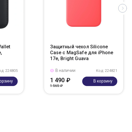
allet
Защитный чехол Silicone
,
Case с MagSafe для iPhone
17e, Bright Guava
В наличии
од: 224805
Код: 224821
1 490 ₽
корзину
В корзину
1 565 ₽