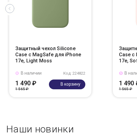
Защитный чехол Silicone
Защитн
Case с MagSafe для iPhone
Case с
17e, Light Moss
17e, So
В наличии
В нал
Код: 224822
1 490 ₽
1 490 
В корзину
1 565 ₽
1 565 ₽
Наши новинки