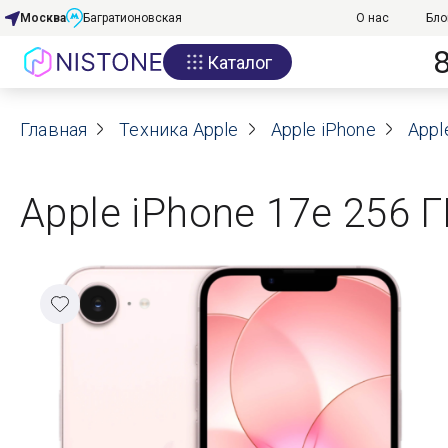
Москва
Багратионовская
О нас
Бло
Каталог
Акции
Главная
О нас
Техника Apple
Apple iPhone
Appl
Блог
Apple iPhone 17e 256 Г
Договор оферты
Реквизиты
Контакты
Гарантия
Оплата