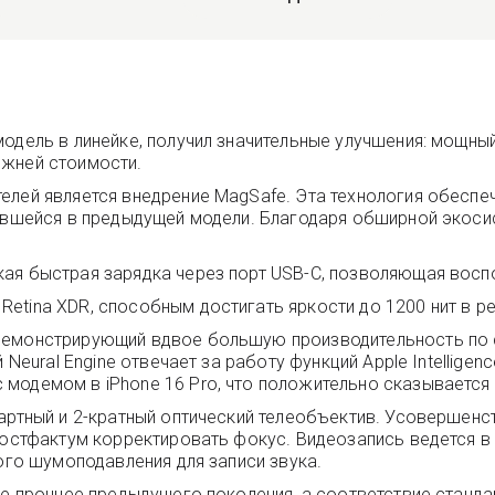
одель в линейке, получил значительные улучшения: мощный
ежней стоимости.
елей является внедрение MagSafe. Эта технология обеспе
вавшейся в предыдущей модели. Благодаря обширной экоси
ая быстрая зарядка через порт USB-C, позволяющая воспо
etina XDR, способным достигать яркости до 1200 нит в р
демонстрирующий вдвое большую производительность по ср
 Neural Engine отвечает за работу функций Apple Intellige
модемом в iPhone 16 Pro, что положительно сказывается
дартный и 2-кратный оптический телеобъектив. Усоверше
постфактум корректировать фокус. Видеозапись ведется в
кого шумоподавления для записи звука.
ое прочнее предыдущего поколения, а соответствие станд