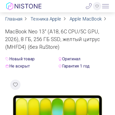
Главная
Техника Apple
Apple MacBook
Ap
Акции
MacBook Neo 13" (A18, 6C СPU/5С GPU,
О нас
2026), 8 ГБ, 256 ГБ SSD, желтый цитрус
(MHFD4) (без RuStore)
Блог
Новый товар
Оригинал
Договор оферты
Не вскрыт
Гарантия 1 год
Реквизиты
Контакты
Гарантия
Оплата