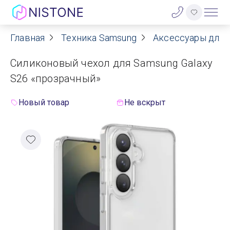
Главная
Техника Samsung
Аксессуары для 
Акции
Силиконовый чехол для Samsung Galaxy
О нас
S26 «прозрачный»
Блог
Новый товар
Не вскрыт
Договор оферты
Реквизиты
Контакты
Гарантия
Оплата