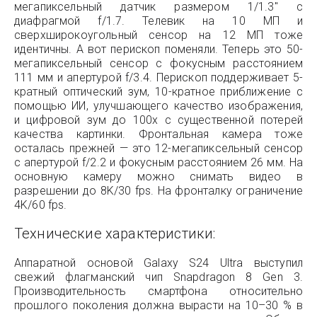
мегапиксельный датчик размером 1/1.3″ с
диафрагмой f/1.7. Телевик на 10 МП и
сверхширокоугольный сенсор на 12 МП тоже
идентичны. А вот перископ поменяли. Теперь это 50-
мегапиксельный сенсор с фокусным расстоянием
111 мм и апертурой f/3.4. Перископ поддерживает 5-
кратный оптический зум, 10-кратное приближение с
помощью ИИ, улучшающего качество изображения,
и цифровой зум до 100x с существенной потерей
качества картинки. Фронтальная камера тоже
осталась прежней — это 12-мегапиксельный сенсор
с апертурой f/2.2 и фокусным расстоянием 26 мм. На
основную камеру можно снимать видео в
разрешении до 8K/30 fps. На фронталку ограничение
4K/60 fps.
Технические характеристики:
Аппаратной основой Galaxy S24 Ultra выступил
свежий флагманский чип Snapdragon 8 Gen 3.
Производительность смартфона относительно
прошлого поколения должна вырасти на 10–30 % в