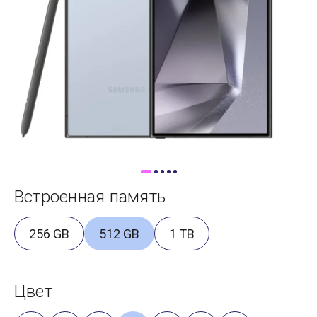
Доставка
Самовывоз
Trade-In
Встроенная память
256 GB
512 GB
1 TB
Цвет