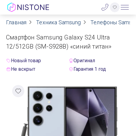
Главная
Техника Samsung
Телефоны Samsu
Акции
Смартфон Samsung Galaxy S24 Ultra
О нас
12/512GB (SM-S928B) «синий титан»
Блог
Новый товар
Оригинал
Не вскрыт
Гарантия 1 год
Договор оферты
Реквизиты
Контакты
Гарантия
Оплата