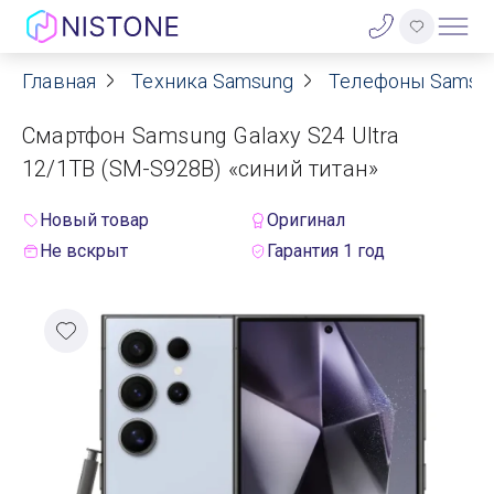
Главная
Техника Samsung
Телефоны Samsu
Акции
Смартфон Samsung Galaxy S24 Ultra
О нас
12/1TB (SM-S928B) «синий титан»
Блог
Новый товар
Оригинал
Не вскрыт
Гарантия 1 год
Договор оферты
Реквизиты
Контакты
Гарантия
Оплата