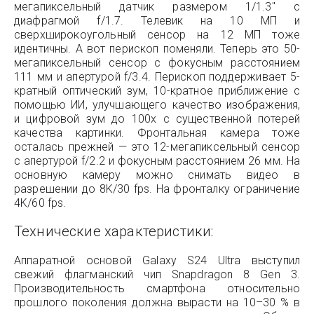
мегапиксельный датчик размером 1/1.3″ с
диафрагмой f/1.7. Телевик на 10 МП и
сверхширокоугольный сенсор на 12 МП тоже
идентичны. А вот перископ поменяли. Теперь это 50-
мегапиксельный сенсор с фокусным расстоянием
111 мм и апертурой f/3.4. Перископ поддерживает 5-
кратный оптический зум, 10-кратное приближение с
помощью ИИ, улучшающего качество изображения,
и цифровой зум до 100x с существенной потерей
качества картинки. Фронтальная камера тоже
осталась прежней — это 12-мегапиксельный сенсор
с апертурой f/2.2 и фокусным расстоянием 26 мм. На
основную камеру можно снимать видео в
разрешении до 8K/30 fps. На фронталку ограничение
4K/60 fps.
Технические характеристики:
Аппаратной основой Galaxy S24 Ultra выступил
свежий флагманский чип Snapdragon 8 Gen 3.
Производительность смартфона относительно
прошлого поколения должна вырасти на 10–30 % в