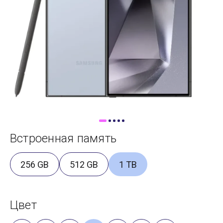
Доставка
Самовывоз
Trade-In
Встроенная память
256 GB
512 GB
1 TB
Цвет