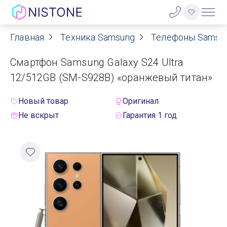
Главная
Техника Samsung
Телефоны Samsu
Акции
Смартфон Samsung Galaxy S24 Ultra
О нас
12/512GB (SM-S928B) «оранжевый титан»
Блог
Новый товар
Оригинал
Не вскрыт
Гарантия 1 год
Договор оферты
Реквизиты
Контакты
Гарантия
Оплата