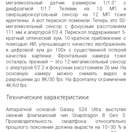
мегапиксельный датчик размером 1/1.3″ с
диафрагмой f/1.7. Телевик на 10 МП и
сверхширокоугольный сенсор на 12 МП тоже
идентичны. А вот перископ поменяли. Теперь это 50-
мегапиксельный сенсор с фокусным расстоянием
111 мм и апертурой f/3.4. Перископ поддерживает 5-
кратный оптический зум, 10-кратное приближение с
помощью ИИ, улучшающего качество изображения,
и цифровой зум до 100x с существенной потерей
качества картинки. Фронтальная камера тоже
осталась прежней — это 12-мегапиксельный сенсор
с апертурой f/2.2 и фокусным расстоянием 26 мм. На
основную камеру можно снимать видео в
разрешении до 8K/30 fps. На фронталку ограничение
4K/60 fps.
Технические характеристики:
Аппаратной основой Galaxy S24 Ultra выступил
свежий флагманский чип Snapdragon 8 Gen 3.
Производительность смартфона относительно
прошлого поколения должна вырасти на 10–30 % в