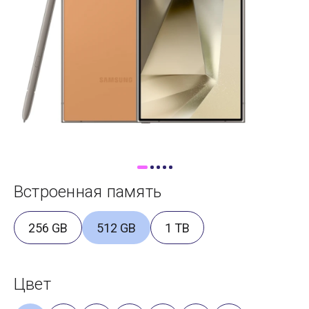
Доставка
Самовывоз
Trade-In
Встроенная память
256 GB
512 GB
1 TB
Цвет