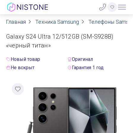
Главная
Техника Samsung
Телефоны Samsu
Акции
Galaxy S24 Ultra 12/512GB (SM-S928B)
О нас
«черный титан»
Блог
Новый товар
Оригинал
Не вскрыт
Гарантия 1 год
Договор оферты
Реквизиты
Контакты
Гарантия
Оплата