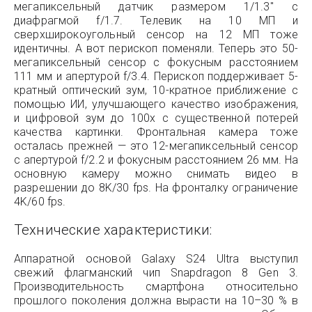
мегапиксельный датчик размером 1/1.3″ с
диафрагмой f/1.7. Телевик на 10 МП и
сверхширокоугольный сенсор на 12 МП тоже
идентичны. А вот перископ поменяли. Теперь это 50-
мегапиксельный сенсор с фокусным расстоянием
111 мм и апертурой f/3.4. Перископ поддерживает 5-
кратный оптический зум, 10-кратное приближение с
помощью ИИ, улучшающего качество изображения,
и цифровой зум до 100x с существенной потерей
качества картинки. Фронтальная камера тоже
осталась прежней — это 12-мегапиксельный сенсор
с апертурой f/2.2 и фокусным расстоянием 26 мм. На
основную камеру можно снимать видео в
разрешении до 8K/30 fps. На фронталку ограничение
4K/60 fps.
Технические характеристики:
Аппаратной основой Galaxy S24 Ultra выступил
свежий флагманский чип Snapdragon 8 Gen 3.
Производительность смартфона относительно
прошлого поколения должна вырасти на 10–30 % в