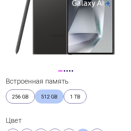
Доставка
Самовывоз
Trade-In
Встроенная память
256 GB
512 GB
1 TB
Цвет