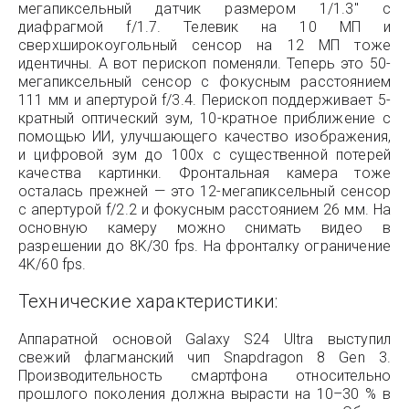
мегапиксельный датчик размером 1/1.3″ с
диафрагмой f/1.7. Телевик на 10 МП и
сверхширокоугольный сенсор на 12 МП тоже
идентичны. А вот перископ поменяли. Теперь это 50-
мегапиксельный сенсор с фокусным расстоянием
111 мм и апертурой f/3.4. Перископ поддерживает 5-
кратный оптический зум, 10-кратное приближение с
помощью ИИ, улучшающего качество изображения,
и цифровой зум до 100x с существенной потерей
качества картинки. Фронтальная камера тоже
осталась прежней — это 12-мегапиксельный сенсор
с апертурой f/2.2 и фокусным расстоянием 26 мм. На
основную камеру можно снимать видео в
разрешении до 8K/30 fps. На фронталку ограничение
4K/60 fps.
Технические характеристики:
Аппаратной основой Galaxy S24 Ultra выступил
свежий флагманский чип Snapdragon 8 Gen 3.
Производительность смартфона относительно
прошлого поколения должна вырасти на 10–30 % в