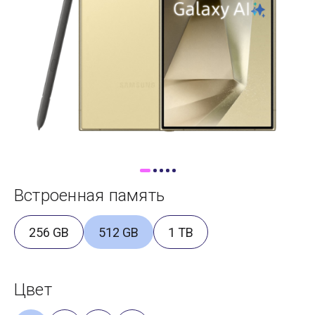
Доставка
Самовывоз
Trade-In
Встроенная память
256 GB
512 GB
1 TB
Цвет