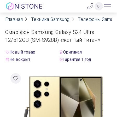
Главная
Техника Samsung
Телефоны Samsu
Акции
Смартфон Samsung Galaxy S24 Ultra
О нас
12/512GB (SM-S928B) «желтый титан»
Блог
Новый товар
Оригинал
Не вскрыт
Гарантия 1 год
Договор оферты
Реквизиты
Контакты
Гарантия
Оплата