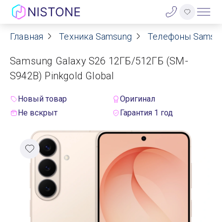
Главная
Техника Samsung
Телефоны Samsu
Акции
Samsung Galaxy S26 12ГБ/512ГБ (SM-
О нас
S942B) Pinkgold Global
Блог
Новый товар
Оригинал
Не вскрыт
Гарантия 1 год
Договор оферты
Реквизиты
Контакты
Гарантия
Оплата