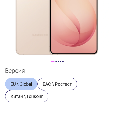
Доставка
Самовывоз
Trade-In
Версия
EU \ Global
ЕАС \ Ростест
Китай \ Гонконг