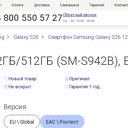
г
Оплата
Доставка
Самовывоз
Гарантия
Контак
8 800 550 57 27
Обратный звонок
Пн – Вс 10:00 - 20:00
ng
Galaxy S26
Смартфон Samsung Galaxy S26 12Г
ГБ/512ГБ (SM-S942B), B
Новый товар
Оригинал
Не вскрыт
Гарантия 1 год
Версия
EU \ Global
ЕАС \ Ростест