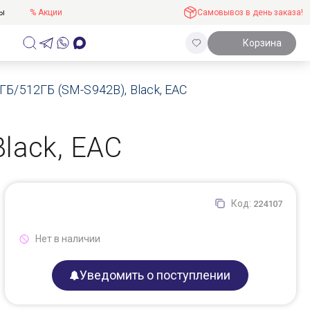
ты
% Акции
Самовывоз в день заказа!
Корзина
Б/512ГБ (SM-S942B), Black, EAC
lack, EAC
Код:
224107
Нет в наличии
Уведомить о поступлении