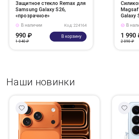
Защитное стекло Remax для
Силико
Samsung Galaxy S26,
Magsaf
«прозрачное»
Galaxy
В наличии
В нал
Код: 224164
990 ₽
1 990 
В корзину
1 040 ₽
2 090 ₽
Наши новинки