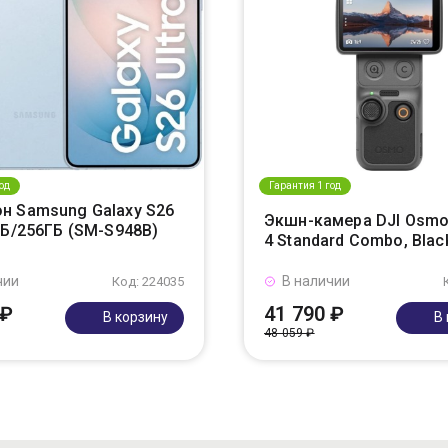
од
Гарантия 1 год
н Samsung Galaxy S26
Экшн-камера DJI Osmo
ГБ/256ГБ (SM-S948B)
4 Standard Combo, Blac
чии
В наличии
Код: 224035
 ₽
41 790 ₽
В корзину
В
48 059 ₽