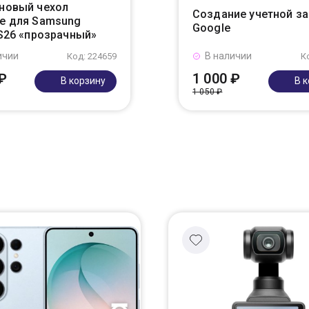
новый чехол
Создание учетной з
e для Samsung
Google
 S26 «прозрачный»
ичии
В наличии
Код: 224659
К
₽
1 000 ₽
В корзину
В 
1 050 ₽