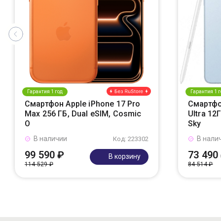
Гарантия 1 год
Гарантия 1 г
Смартфон Apple iPhone 17 Pro
Смартфо
Max 256 ГБ, Dual eSIM, Cosmic
Ultra 12
O
Sky
В наличии
В нали
Код: 223302
99 590 ₽
73 490
В корзину
114 529 ₽
84 514 ₽