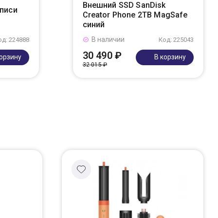
Внешний SSD SanDisk
аписи
Creator Phone 2TB MagSafe
синий
В наличии
од: 224888
Код: 225043
30 490 ₽
корзину
В корзину
32 015 ₽