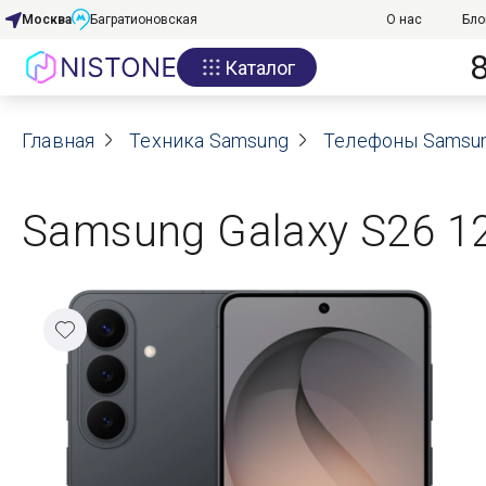
Москва
Багратионовская
О нас
Бло
Каталог
Акции
Главная
О нас
Техника Samsung
Телефоны Samsu
Блог
Samsung Galaxy S26 12
Договор оферты
Реквизиты
Контакты
Гарантия
Оплата