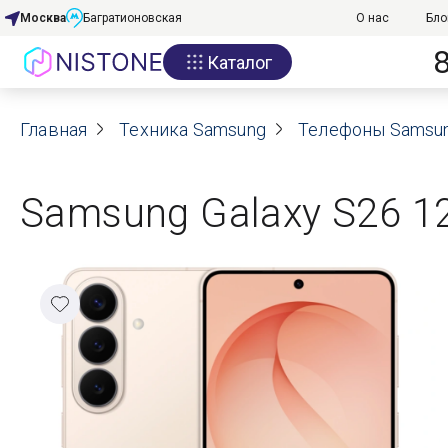
Москва
Багратионовская
О нас
Бло
Каталог
Акции
Главная
О нас
Техника Samsung
Телефоны Samsu
Блог
Samsung Galaxy S26 12
Договор оферты
Реквизиты
Контакты
Гарантия
Оплата