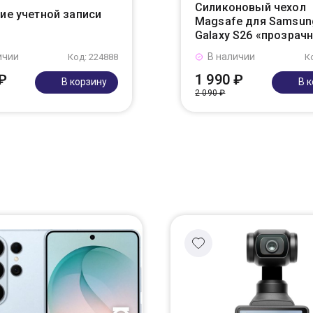
Силиконовый чехол
ие учетной записи
Magsafe для Samsun
Galaxy S26 «прозрач
ичии
В наличии
Код: 224888
К
₽
1 990 ₽
В корзину
В 
2 090 ₽