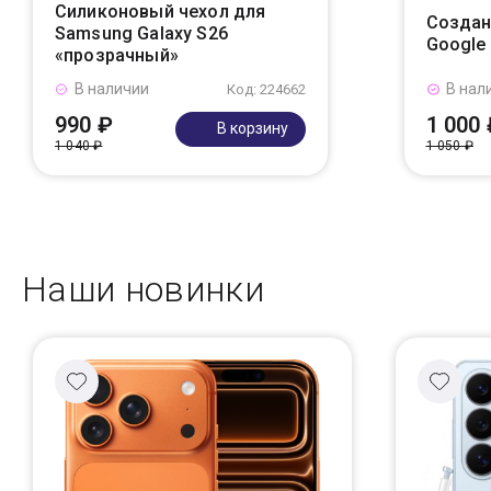
Силиконовый чехол для
Создан
Samsung Galaxy S26
Google
«прозрачный»
В наличии
В нал
Код: 224662
990 ₽
1 000 
В корзину
1 040 ₽
1 050 ₽
Наши новинки