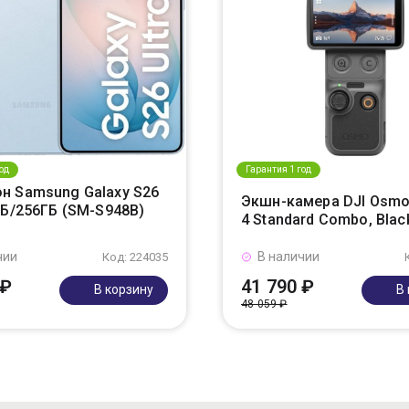
од
Гарантия 1 год
н Samsung Galaxy S26
Экшн-камера DJI Osmo
ГБ/256ГБ (SM-S948B)
4 Standard Combo, Blac
чии
В наличии
Код: 224035
 ₽
41 790 ₽
В корзину
В
48 059 ₽