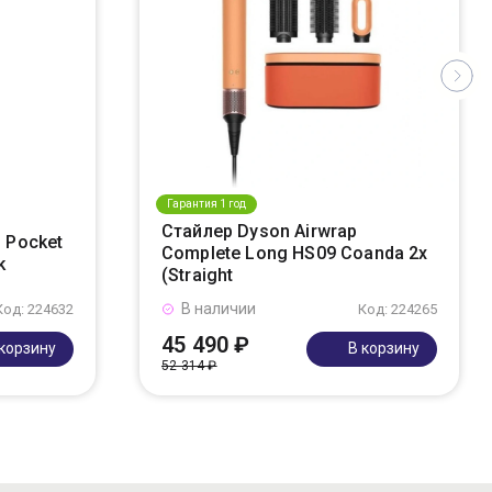
Гарантия 1 год
Стайлер Dyson Airwrap
 Pocket
Complete Long HS09 Coanda 2x
k
(Straight
В наличии
Код: 224632
Код: 224265
45 490 ₽
 корзину
В корзину
52 314 ₽