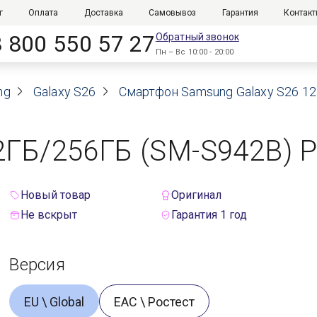
г
Оплата
Доставка
Самовывоз
Гарантия
Контак
8 800 550 57 27
Обратный звонок
Пн – Вс 10:00 - 20:00
ng
Galaxy S26
Смартфон Samsung Galaxy S26 12Г
ГБ/256ГБ (SM-S942B) Pi
Новый товар
Оригинал
Не вскрыт
Гарантия 1 год
Версия
EU \ Global
ЕАС \ Ростест