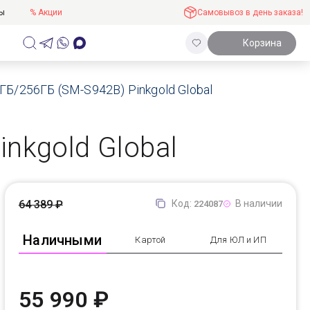
ты
% Акции
Самовывоз в день заказа!
Корзина
Б/256ГБ (SM-S942B) Pinkgold Global
nkgold Global
64 389 ₽
Код:
В наличии
224087
Наличными
Картой
Для ЮЛ и ИП
55 990 ₽