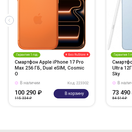
Гарантия 1 год
Гарантия 1 г
Смартфон Apple iPhone 17 Pro
Смартфо
Max 256 ГБ, Dual eSIM, Cosmic
Ultra 12
O
Sky
В наличии
В нали
Код: 223302
100 290 ₽
73 490
В корзину
115 334 ₽
84 514 ₽