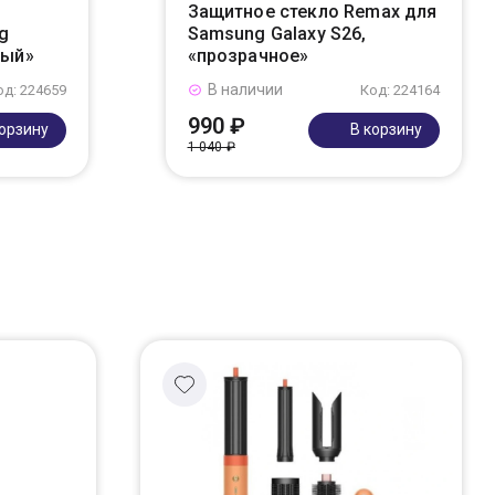
Защитное стекло Remax для
g
Samsung Galaxy S26,
ный»
«прозрачное»
В наличии
од: 224659
Код: 224164
990 ₽
корзину
В корзину
1 040 ₽