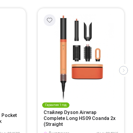
Гарантия 1 год
Стайлер Dyson Airwrap
 Pocket
Complete Long HS09 Coanda 2x
k
(Straight