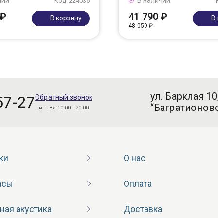
чии
В наличии
Код: 224035
 ₽
41 790 ₽
В корзину
В
48 059 ₽
ул. Барклая 10
57-27
Обратный звонок
“Багратионовс
Пн – Вс 10:00 - 20:00
ки
О нас
асы
Оплата
ная акустика
Доставка