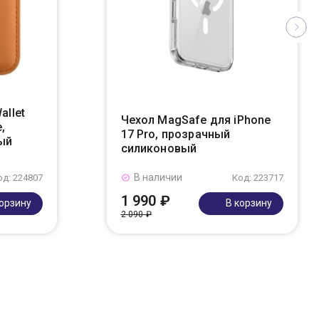
allet
Чехол MagSafe для iPhone
,
17 Pro, прозрачный
ый
силиконовый
В наличии
од: 224807
Код: 223717
1 990 ₽
корзину
В корзину
2 090 ₽