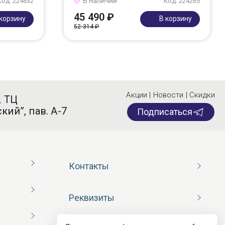
В наличии
Код: 224632
Код: 224265
45 490 ₽
 корзину
В корзину
52 314 ₽
Акции | Новости | Скидки
, ТЦ
кий”, пав. А-7
Подписаться
Контакты
Реквизиты