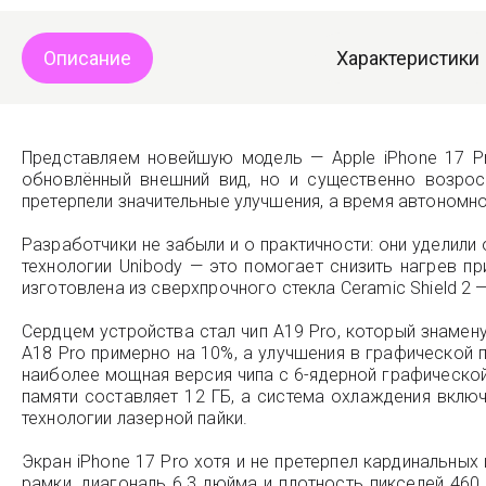
Описание
Характеристики
Представляем новейшую модель — Apple iPhone 17 Pr
обновлённый внешний вид, но и существенно возро
претерпели значительные улучшения, а время автономн
Разработчики не забыли и о практичности: они уделил
технологии Unibody — это помогает снизить нагрев пр
изготовлена из сверхпрочного стекла Ceramic Shield 2 —
Сердцем устройства стал чип A19 Pro, который знамен
A18 Pro примерно на 10%, а улучшения в графической 
наиболее мощная версия чипа с 6-ядерной графическо
памяти составляет 12 ГБ, а система охлаждения вклю
технологии лазерной пайки.
Экран iPhone 17 Pro хотя и не претерпел кардинальны
рамки, диагональ 6,3 дюйма и плотность пикселей 460