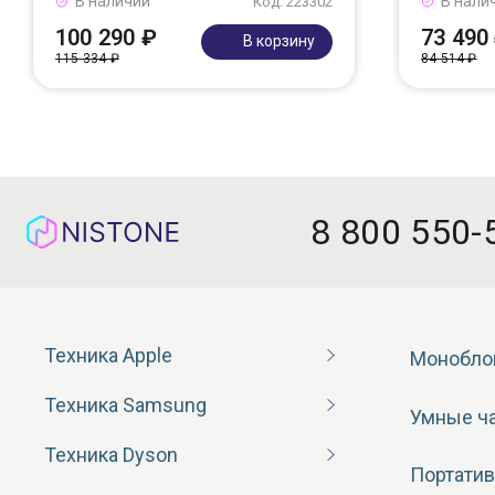
В наличии
В нали
Код: 223302
100 290 ₽
73 490
В корзину
115 334 ₽
84 514 ₽
8 800 550-
Техника Apple
Монобло
Техника Samsung
Умные ч
Техника Dyson
Портатив