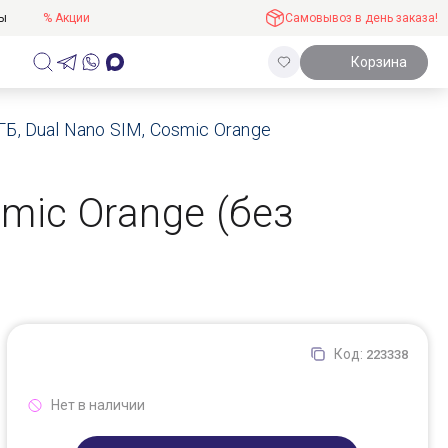
ты
% Акции
Самовывоз в день заказа!
Корзина
ГБ, Dual Nano SIM, Cosmic Orange
smic Orange (без
Код:
223338
Нет в наличии