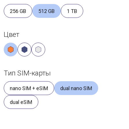
256 GB
512 GB
1 TB
Цвет
Тип SIM-карты
nano SIM + eSIM
dual nano SIM
dual eSIM