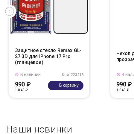
Защитное стекло Remax GL-
Чехол д
27 3D для iPhone 17 Pro
прозра
(глянцевое)
В наличии
В нал
Код: 223418
990 ₽
990 ₽
В корзину
1 040 ₽
1 040 ₽
Наши новинки