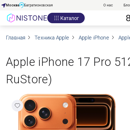
Москва
Багратионовская
О нас
Бло
Каталог
Акции
Главная
О нас
Техника Apple
Apple iPhone
Appl
Блог
Apple iPhone 17 Pro 51
Договор оферты
RuStore)
Реквизиты
Контакты
Гарантия
Оплата