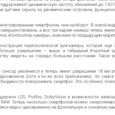
 поддерживает динамическую частоту обновления до 120 Г
ные датчики скрыты за динамическим островом, функцио
с интегрированным смартфоном, чем наоборот. В новой м
совершенствованы, а все три задние камеры теперь имею
опка «Контроллер камеры», знакомая по предыдущим модел
онструкция перископической зум-камеры, которая ещё н
 больше, разрешение — выше, а гибридный 8-кратный зу
ству «видеть» на гораздо большем расстоянии. Такое 
 сенсор увеличился и теперь имеет разрешение 18 мегап
деозвонков (хотя и не во всех приложениях). Но самое
обходимости поворачивать смартфон. Это особенно полез
ержке LOG, ProRes, DolbyVision и возможности записы
RAW. Теперь несколько смартфонов можно синхронизиро
аписи видео одновременно на фронтальную и основную ка