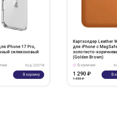
Картхолдер Leather W
ля iPhone 17 Pro,
для iPhone с MagSafe
чный силиконовый
золотисто-коричнев
(Golden Brown)
ичии
В наличии
Код: 223718
К
1 290 ₽
В корзину
В 
1 355 ₽