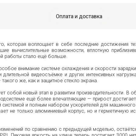
Оплата и доставка
o, которая воплощает в себе последние достижения те
сшие вычислительные возможности, вплотную приблизи
ой работы стало ещё больше.
и особое внимание системе охлаждения и скорости зарядк
и длительной видеосъёмке и других интенсивных нагрузк
 такого же, как и защитное стекло экрана.
ует собой новый этап в развитии производительности. В
подсистеме ещё более впечатляющие — прирост достигает 4
й системой и полным набором ускорителей для машинного
чает не только алюминиевый корпус, но и герметичную и
х изменений по сравнению с предыдущей моделью, остаётс
 PPI. Пиковая яркость на улице теперь достигает 3000 н