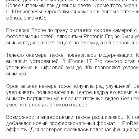
более читаемым при дневном свете. Кроме того, экран
OLED-дисплеям. Фронтальная камера и вспомогатель
обновлением iOS.
Pro-серия iPhone по праву считается скорее камерой 
фотовозможностей. Алгоритмы Photonic Engine были у
спинки подчёркивает акцент на съёмку, а сенсорная кн
Телефотокамера также подверглась модернизации. К
выглядит устаревшей. В iPhone 17 Pro сенсор стал
увеличение и цифровой зум до 40х позволяют устрой
снимков.
Фронтальная камера тоже получила ряд улучшений. Её
удерживать пользователя в центре кадра во время ви
снимать вертикальные и горизонтальные видео без не
уместить всех участников в кадре.
Возможности видеосъёмки также расширились. К подд
добавился новый профессиональный формат — ProRes 
эффекты. Для влогеров появилась полезная функция з