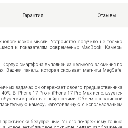
Гарантия
Отзывы
хнологической мысли. Устройство получило не только
вшиеся к показателям современных MacBook. Камеры
и. Корпус смартфона выполнен из цельного алюминия по
ах. Задняя панель, которая скрывает магниты MagSafe,
 обычных задачах он опережает своего предшественника
0%. В iPhone 17 Pro и iPhone 17 Pro Max используется
 обучения и работы с нейросетями. Объём оперативной
спарительную камеру, изготовленную с использованием
я практически безупречным. У него по-прежнему тонкие
ит, а новое антибликовое покрытие делает изображение