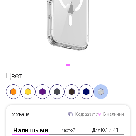
Доставка
Самовывоз
Trade-In
Цвет
2 289 ₽
Код:
В наличии
223717
Наличными
Картой
Для ЮЛ и ИП