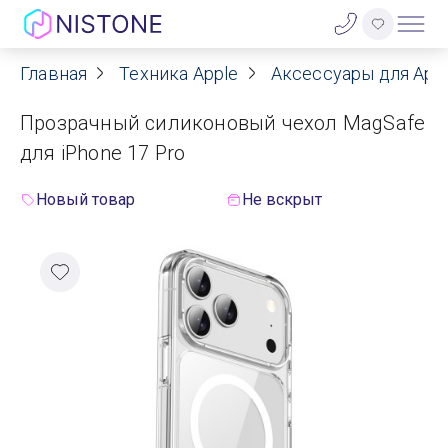
Главная
Техника Apple
Аксессуары для App
Акции
Прозрачный силиконовый чехол MagSafe
О нас
для iPhone 17 Pro
Блог
Новый товар
Не вскрыт
Договор оферты
Реквизиты
Контакты
Гарантия
Оплата