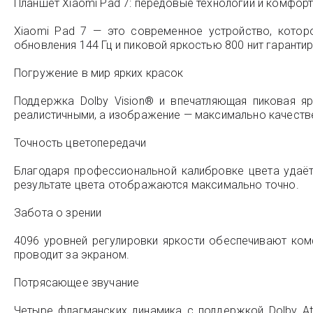
Планшет Xiaomi Pad 7: передовые технологии и комфор
Xiaomi Pad 7 — это современное устройство, которо
обновления 144 Гц и пиковой яркостью 800 нит гаранти
Погружение в мир ярких красок
Поддержка Dolby Vision® и впечатляющая пиковая я
реалистичными, а изображение — максимально качеств
Точность цветопередачи
Благодаря профессиональной калибровке цвета удаётс
результате цвета отображаются максимально точно.
Забота о зрении
4096 уровней регулировки яркости обеспечивают ком
проводит за экраном.
Потрясающее звучание
Четыре флагманских динамика с поддержкой Dolby A