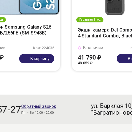
од
Гарантия 1 год
н Samsung Galaxy S26
Экшн-камера DJI Osmo
ГБ/256ГБ (SM-S948B)
4 Standard Combo, Blac
чии
В наличии
Код: 224035
 ₽
41 790 ₽
В корзину
В
48 059 ₽
ул. Барклая 10
57-27
Обратный звонок
“Багратионовс
Пн – Вс 10:00 - 20:00