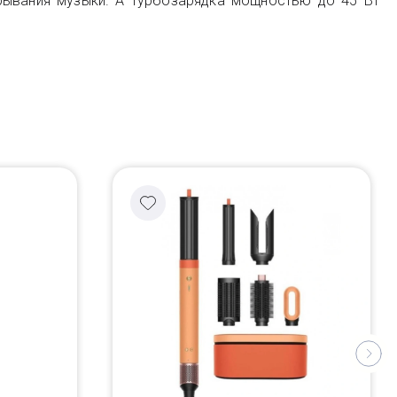
рывания музыки. А турбозарядка мощностью до 45 Вт