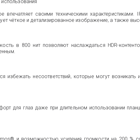
т использования
е впечатляет своими техническими характеристиками. I
рует чёткое и детализированное изображение, а также вы
ркость в 800 нит позволяют наслаждаться HDR-контен
енным.
я избежать несоответствий, которые могут возникать из
форт для глаз даже при длительном использовании планш
tmos® и возможностью усиления громкости на 200 % с