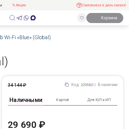
ты
% Акции
Самовывоз в день заказа!
Корзина
 Wi-Fi «Blue» (Global)
l)
34 144 ₽
Код:
В наличии
223582
Наличными
Картой
Для ЮЛ и ИП
29 690 ₽