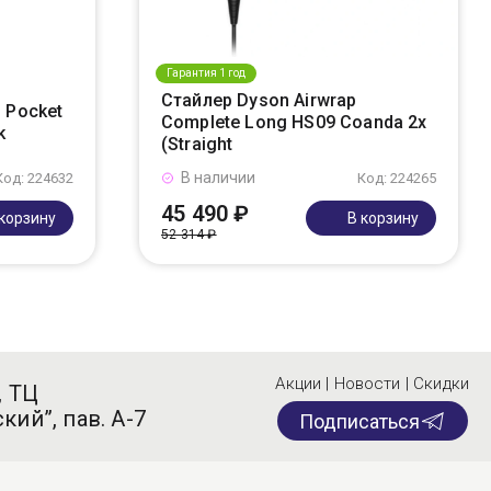
Гарантия 1 год
Стайлер Dyson Airwrap
 Pocket
Complete Long HS09 Coanda 2x
k
(Straight
В наличии
Код: 224632
Код: 224265
45 490 ₽
 корзину
В корзину
52 314 ₽
Акции | Новости | Скидки
, ТЦ
кий”, пав. А-7
Подписаться