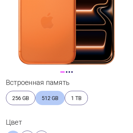
Доставка
Самовывоз
Trade-In
Встроенная память
256 GB
512 GB
1 TB
Цвет