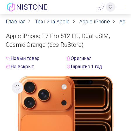
Главная
Техника Apple
Apple iPhone
Appl
Акции
Apple iPhone 17 Pro 512 ГБ, Dual eSIM,
О нас
Cosmic Orange (без RuStore)
Блог
Новый товар
Оригинал
Не вскрыт
Гарантия 1 год
Договор оферты
Реквизиты
Контакты
Гарантия
Оплата