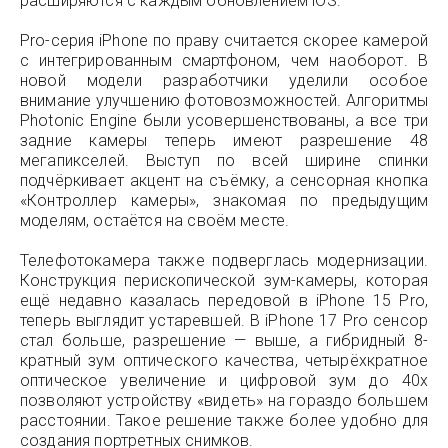
расширяются с каждым обновлением iOS.
Pro-серия iPhone по праву считается скорее камерой
с интегрированным смартфоном, чем наоборот. В
новой модели разработчики уделили особое
внимание улучшению фотовозможностей. Алгоритмы
Photonic Engine были усовершенствованы, а все три
задние камеры теперь имеют разрешение 48
мегапикселей. Выступ по всей ширине спинки
подчёркивает акцент на съёмку, а сенсорная кнопка
«Контроллер камеры», знакомая по предыдущим
моделям, остаётся на своём месте.
Телефотокамера также подверглась модернизации.
Конструкция перископической зум-камеры, которая
ещё недавно казалась передовой в iPhone 15 Pro,
теперь выглядит устаревшей. В iPhone 17 Pro сенсор
стал больше, разрешение — выше, а гибридный 8-
кратный зум оптического качества, четырёхкратное
оптическое увеличение и цифровой зум до 40х
позволяют устройству «видеть» на гораздо большем
расстоянии. Такое решение также более удобно для
создания портретных снимков.