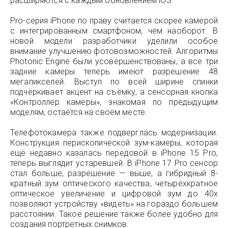
расширяются с каждым обновлением iOS.
Pro-серия iPhone по праву считается скорее камерой
с интегрированным смартфоном, чем наоборот. В
новой модели разработчики уделили особое
внимание улучшению фотовозможностей. Алгоритмы
Photonic Engine были усовершенствованы, а все три
задние камеры теперь имеют разрешение 48
мегапикселей. Выступ по всей ширине спинки
подчёркивает акцент на съёмку, а сенсорная кнопка
«Контроллер камеры», знакомая по предыдущим
моделям, остаётся на своём месте.
Телефотокамера также подверглась модернизации.
Конструкция перископической зум-камеры, которая
ещё недавно казалась передовой в iPhone 15 Pro,
теперь выглядит устаревшей. В iPhone 17 Pro сенсор
стал больше, разрешение — выше, а гибридный 8-
кратный зум оптического качества, четырёхкратное
оптическое увеличение и цифровой зум до 40х
позволяют устройству «видеть» на гораздо большем
расстоянии. Такое решение также более удобно для
создания портретных снимков.