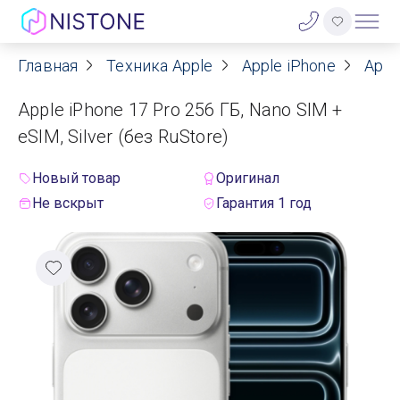
Главная
Техника Apple
Apple iPhone
Appl
Акции
Apple iPhone 17 Pro 256 ГБ, Nano SIM +
О нас
eSIM, Silver (без RuStore)
Блог
Новый товар
Оригинал
Не вскрыт
Гарантия 1 год
Договор оферты
Реквизиты
Контакты
Гарантия
Оплата