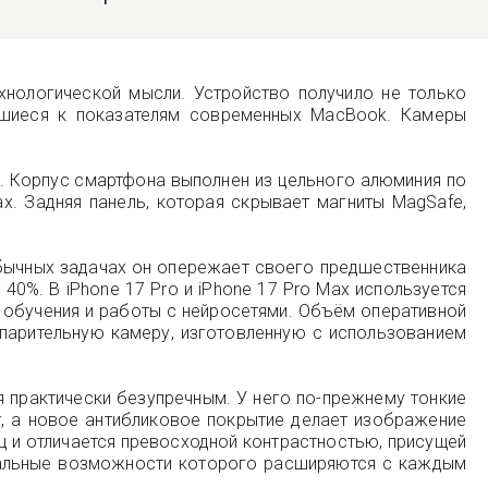
хнологической мысли. Устройство получило не только
вшиеся к показателям современных MacBook. Камеры
и. Корпус смартфона выполнен из цельного алюминия по
ах. Задняя панель, которая скрывает магниты MagSafe,
 обычных задачах он опережает своего предшественника
0%. В iPhone 17 Pro и iPhone 17 Pro Max используется
 обучения и работы с нейросетями. Объём оперативной
спарительную камеру, изготовленную с использованием
я практически безупречным. У него по-прежнему тонкие
ит, а новое антибликовое покрытие делает изображение
ц и отличается превосходной контрастностью, присущей
нальные возможности которого расширяются с каждым