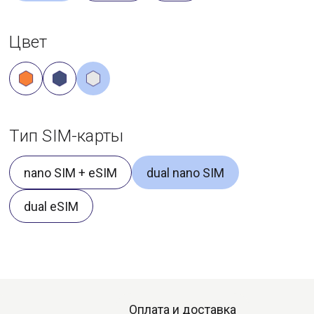
Цвет
Тип SIM-карты
nano SIM + eSIM
dual nano SIM
dual eSIM
Оплата и доставка