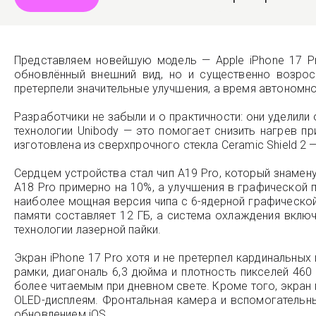
Представляем новейшую модель — Apple iPhone 17 Pr
обновлённый внешний вид, но и существенно возро
претерпели значительные улучшения, а время автономн
Разработчики не забыли и о практичности: они уделил
технологии Unibody — это помогает снизить нагрев пр
изготовлена из сверхпрочного стекла Ceramic Shield 2 —
Сердцем устройства стал чип A19 Pro, который знамен
A18 Pro примерно на 10%, а улучшения в графической 
наиболее мощная версия чипа с 6-ядерной графическо
памяти составляет 12 ГБ, а система охлаждения вклю
технологии лазерной пайки.
Экран iPhone 17 Pro хотя и не претерпел кардинальны
рамки, диагональ 6,3 дюйма и плотность пикселей 460
более читаемым при дневном свете. Кроме того, экран
OLED-дисплеям. Фронтальная камера и вспомогатель
обновлением iOS.