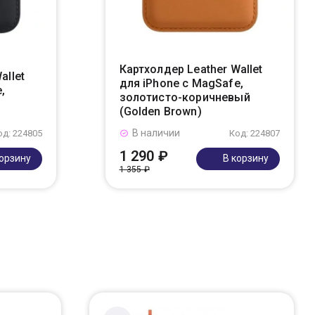
Картхолдер Leather Wallet
allet
для iPhone с MagSafe,
,
золотисто-коричневый
(Golden Brown)
В наличии
од: 224805
Код: 224807
1 290 ₽
корзину
В корзину
1 355 ₽