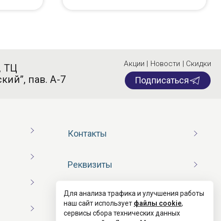
Акции | Новости | Скидки
, ТЦ
кий”, пав. А-7
Подписаться
Контакты
Реквизиты
Для анализа трафика и улучшения работы
Договор оферты
наш сайт использует
файлы cookie
,
сервисы сбора технических данных