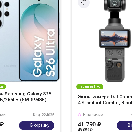
од
Гарантия 1 год
н Samsung Galaxy S26
Экшн-камера DJI Osmo
ГБ/256ГБ (SM-S948B)
4 Standard Combo, Blac
чии
В наличии
Код: 224035
 ₽
41 790 ₽
В корзину
В
48 059 ₽