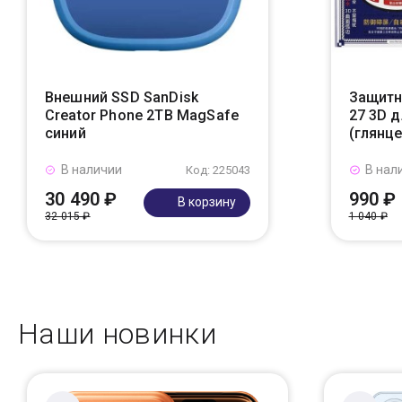
Внешний SSD SanDisk
Защитн
Creator Phone 2TB MagSafe
27 3D д
синий
(глянц
В наличии
В нал
Код: 225043
30 490 ₽
990 ₽
В корзину
32 015 ₽
1 040 ₽
Наши новинки