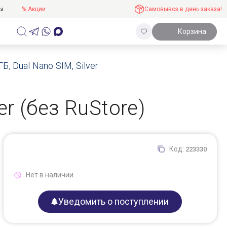
ты
% Акции
Самовывоз в день заказа!
Корзина
Б, Dual Nano SIM, Silver
er (без RuStore)
Код:
223330
Нет в наличии
Уведомить о поступлении