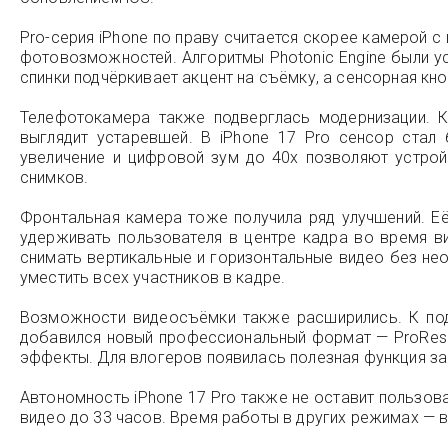
Pro-серия iPhone по праву считается скорее камерой 
фотовозможностей. Алгоритмы Photonic Engine были у
спинки подчёркивает акцент на съёмку, а сенсорная кн
Телефотокамера также подверглась модернизации. К
выглядит устаревшей. В iPhone 17 Pro сенсор стал
увеличение и цифровой зум до 40х позволяют устрой
снимков.
Фронтальная камера тоже получила ряд улучшений. Её
удерживать пользователя в центре кадра во время ви
снимать вертикальные и горизонтальные видео без не
уместить всех участников в кадре.
Возможности видеосъёмки также расширились. К подд
добавился новый профессиональный формат — ProRes 
эффекты. Для влогеров появилась полезная функция з
Автономность iPhone 17 Pro также не оставит пользов
видео до 33 часов. Время работы в других режимах — в