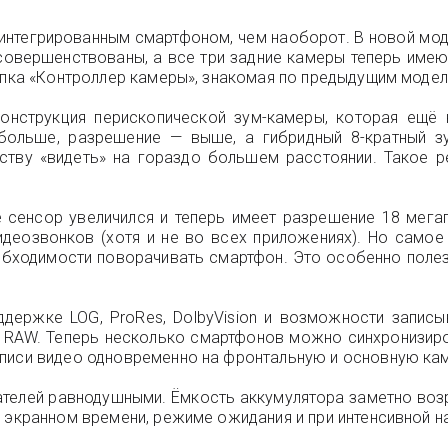
с интегрированным смартфоном, чем наоборот. В новой м
совершенствованы, а все три задние камеры теперь имею
опка «Контроллер камеры», знакомая по предыдущим модел
онструкция перископической зум-камеры, которая ещё н
 больше, разрешение — выше, а гибридный 8-кратный зу
ству «видеть» на гораздо большем расстоянии. Такое 
 сенсор увеличился и теперь имеет разрешение 18 мегап
деозвонков (хотя и не во всех приложениях). Но самое
обходимости поворачивать смартфон. Это особенно полез
ержке LOG, ProRes, DolbyVision и возможности записы
RAW. Теперь несколько смартфонов можно синхронизиро
аписи видео одновременно на фронтальную и основную ка
ателей равнодушными. Ёмкость аккумулятора заметно возр
 экранном времени, режиме ожидания и при интенсивной н