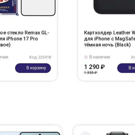
ое стекло Remax GL-
Картхолдер Leather W
ля iPhone 17 Pro
для iPhone с MagSafe
евое)
тёмная ночь (Black)
ичии
В наличии
Код: 223418
К
1 290 ₽
В корзину
В 
1 355 ₽