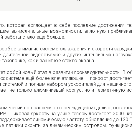
o, которая воплощает в себе последние достижения те
сшие вычислительные возможности, вплотную приблизи
ой работы стало ещё больше.
и особое внимание системе охлаждения и скорости зарядк
и длительной видеосъёмке и других интенсивных нагрузк
 такого же, как и защитное стекло экрана.
ует собой новый этап в развитии производительности. В
подсистеме ещё более впечатляющие — прирост достигает 4
й системой и полным набором ускорителей для машинного
чает не только алюминиевый корпус, но и герметичную и
х изменений по сравнению с предыдущей моделью, остаётс
 PPI. Пиковая яркость на улице теперь достигает 3000 н
 поддерживает динамическую частоту обновления до 120 Г
ные датчики скрыты за динамическим островом, функцио