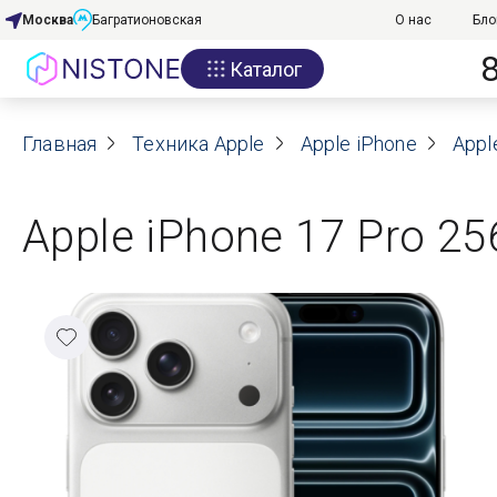
Москва
Багратионовская
О нас
Бло
Каталог
Акции
Главная
О нас
Техника Apple
Apple iPhone
Appl
Блог
Apple iPhone 17 Pro 256
Договор оферты
Реквизиты
Контакты
Гарантия
Оплата