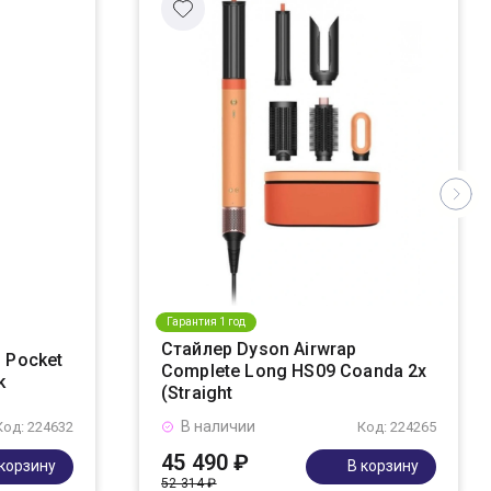
Гарантия 1 год
Стайлер Dyson Airwrap
 Pocket
Complete Long HS09 Coanda 2x
k
(Straight
В наличии
Код: 224632
Код: 224265
45 490 ₽
 корзину
В корзину
52 314 ₽