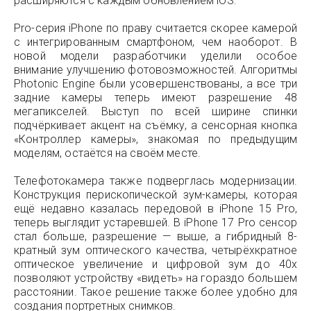
расширяются с каждым обновлением iOS.
Pro-серия iPhone по праву считается скорее камерой
с интегрированным смартфоном, чем наоборот. В
новой модели разработчики уделили особое
внимание улучшению фотовозможностей. Алгоритмы
Photonic Engine были усовершенствованы, а все три
задние камеры теперь имеют разрешение 48
мегапикселей. Выступ по всей ширине спинки
подчёркивает акцент на съёмку, а сенсорная кнопка
«Контроллер камеры», знакомая по предыдущим
моделям, остаётся на своём месте.
Телефотокамера также подверглась модернизации.
Конструкция перископической зум-камеры, которая
ещё недавно казалась передовой в iPhone 15 Pro,
теперь выглядит устаревшей. В iPhone 17 Pro сенсор
стал больше, разрешение — выше, а гибридный 8-
кратный зум оптического качества, четырёхкратное
оптическое увеличение и цифровой зум до 40х
позволяют устройству «видеть» на гораздо большем
расстоянии. Такое решение также более удобно для
создания портретных снимков.