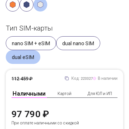
Тип SIM-карты
nano SIM + eSIM
dual nano SIM
dual eSIM
112 459 ₽
Код:
В наличии
223327
Наличными
Картой
Для ЮЛ и ИП
97 790 ₽
При оплате наличными со скидкой