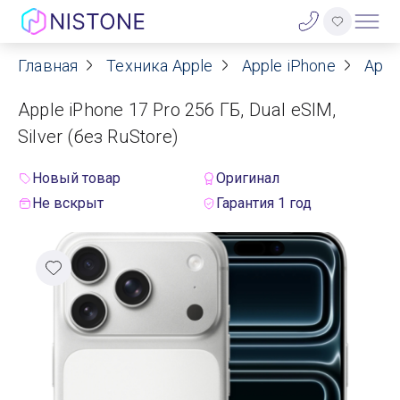
Главная
Техника Apple
Apple iPhone
Appl
Акции
Apple iPhone 17 Pro 256 ГБ, Dual eSIM,
О нас
Silver (без RuStore)
Блог
Новый товар
Оригинал
Не вскрыт
Гарантия 1 год
Договор оферты
Реквизиты
Контакты
Гарантия
Оплата