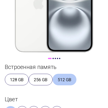
Доставка
Самовывоз
Trade-In
Встроенная память
128 GB
256 GB
512 GB
Цвет