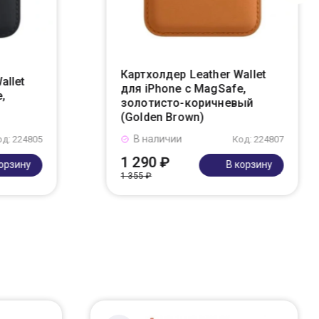
Картхолдер Leather Wallet
allet
для iPhone с MagSafe,
,
золотисто-коричневый
(Golden Brown)
В наличии
од: 224805
Код: 224807
1 290 ₽
корзину
В корзину
1 355 ₽