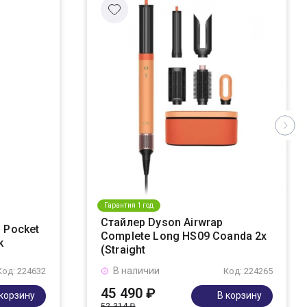
Гарантия 1 год
Стайлер Dyson Airwrap
 Pocket
Complete Long HS09 Coanda 2x
k
(Straight
В наличии
Код: 224632
Код: 224265
45 490 ₽
 корзину
В корзину
52 314 ₽