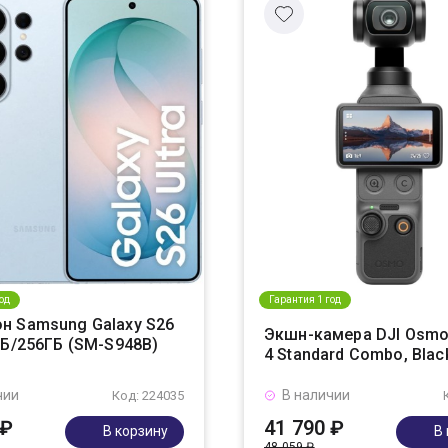
од
Гарантия 1 год
н Samsung Galaxy S26
Экшн-камера DJI Osmo
ГБ/256ГБ (SM-S948B)
4 Standard Combo, Blac
чии
В наличии
Код: 224035
 ₽
41 790 ₽
В корзину
В
48 059 ₽