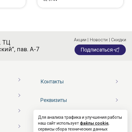
Акции | Новости | Скидки
, ТЦ
кий”, пав. А-7
Подписаться
Контакты
Реквизиты
Для анализа трафика и улучшения работы
Договор оферты
наш сайт использует
файлы cookie
,
сервисы сбора технических данных