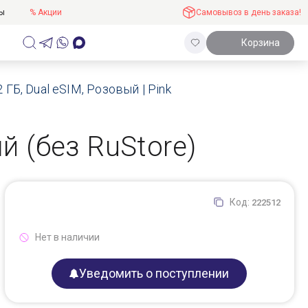
ты
% Акции
Самовывоз в день заказа!
Корзина
 ГБ, Dual eSIM, Розовый | Pink
й (без RuStore)
Код:
222512
Нет в наличии
Уведомить о поступлении