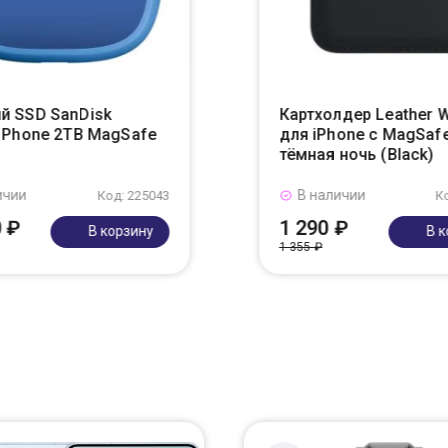
й SSD SanDisk
Картхолдер Leather W
r Phone 2TB MagSafe
для iPhone с MagSafe
тёмная ночь (Black)
ичии
В наличии
Код: 225043
К
0 ₽
1 290 ₽
В корзину
В 
1 355 ₽