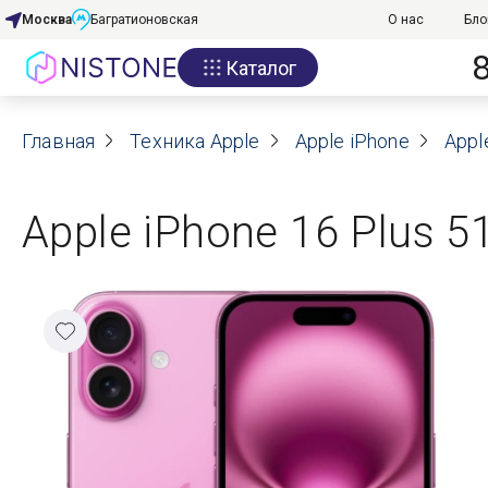
Москва
Багратионовская
О нас
Бло
Каталог
Акции
Главная
О нас
Техника Apple
Apple iPhone
Appl
Блог
Apple iPhone 16 Plus 5
Договор оферты
Реквизиты
Контакты
Гарантия
Оплата