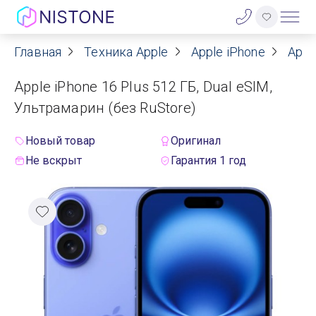
Главная
Техника Apple
Apple iPhone
Appl
Акции
Apple iPhone 16 Plus 512 ГБ, Dual eSIM,
О нас
Ультрамарин (без RuStore)
Блог
Новый товар
Оригинал
Не вскрыт
Гарантия 1 год
Договор оферты
Реквизиты
Контакты
Гарантия
Оплата