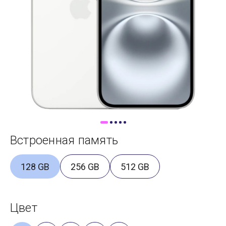
Доставка
Самовывоз
Trade-In
Встроенная память
128 GB
256 GB
512 GB
Цвет