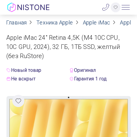
Главная
Техника Apple
Apple iMac
Apple 
Акции
Apple iMac 24" Retina 4,5K (M4 10C CPU,
О нас
10C GPU, 2024), 32 ГБ, 1ТБ SSD, желтый
(без RuStore)
Блог
Новый товар
Оригинал
Договор оферты
Не вскрыт
Гарантия 1 год
Реквизиты
Контакты
Гарантия
Оплата